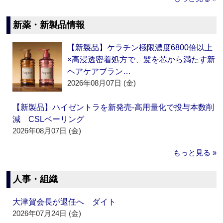
新薬・新製品情報
【新製品】ケラチン極限濃度6800倍以上
×高浸透密着処方で、髪を芯から満たす新
ヘアケアブラン…
2026年08月07日 (金)
【新製品】ハイゼントラを新発売‐高用量化で投与本数削
減 CSLベーリング
2026年08月07日 (金)
もっと見る »
人事・組織
大津賀会長が退任へ ダイト
2026年07月24日 (金)