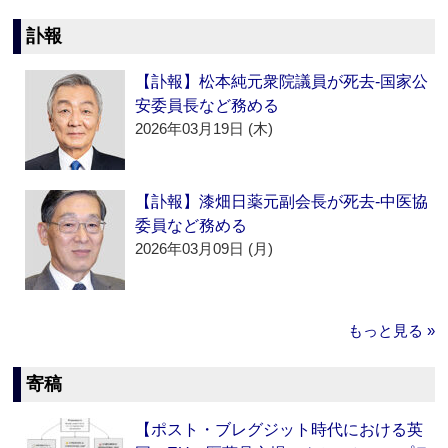
訃報
【訃報】松本純元衆院議員が死去‐国家公
安委員長など務める
2026年03月19日 (木)
【訃報】漆畑日薬元副会長が死去‐中医協
委員など務める
2026年03月09日 (月)
もっと見る »
寄稿
【ポスト・ブレグジット時代における英