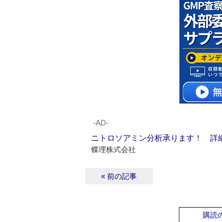
‐AD‐
ニトロソアミン分析承ります！ 詳
蝶理株式会社
« 前の記事
購読の