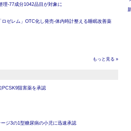
理‐77成分1042品目が対象に
ロゼレム」OTC化し発売‐体内時計整える睡眠改善薬
もっと見る »
口PCSK9阻害薬を承認
をステージ3の1型糖尿病の小児に迅速承認