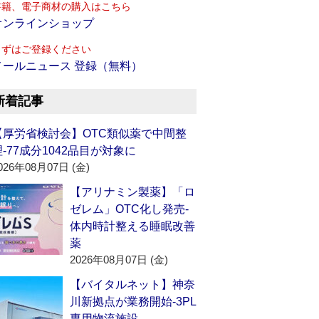
書籍、電子商材の購入はこちら
オンラインショップ
まずはご登録ください
メールニュース 登録（無料）
新着記事
【厚労省検討会】OTC類似薬で中間整
理‐77成分1042品目が対象に
026年08月07日 (金)
【アリナミン製薬】「ロ
ゼレム」OTC化し発売‐
体内時計整える睡眠改善
薬
2026年08月07日 (金)
【バイタルネット】神奈
川新拠点が業務開始‐3PL
専用物流施設