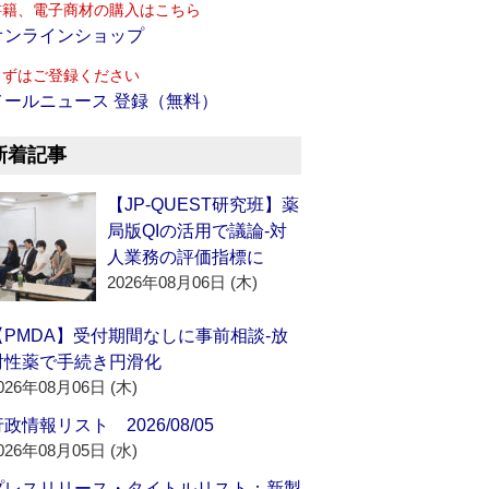
書籍、電子商材の購入はこちら
オンラインショップ
まずはご登録ください
メールニュース 登録（無料）
新着記事
【JP-QUEST研究班】薬
局版QIの活用で議論‐対
人業務の評価指標に
2026年08月06日 (木)
【PMDA】受付期間なしに事前相談‐放
射性薬で手続き円滑化
026年08月06日 (木)
政情報リスト 2026/08/05
026年08月05日 (水)
プレスリリース・タイトルリスト：新製