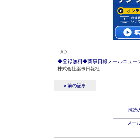
‐AD‐
◆登録無料◆薬事日報メールニュー
株式会社薬事日報社
« 前の記事
購読の
メー