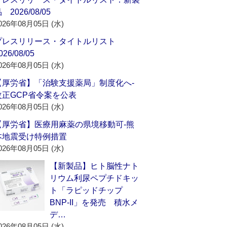
 2026/08/05
026年08月05日 (水)
プレスリリース・タイトルリスト
026/08/05
026年08月05日 (水)
【厚労省】「治験支援薬局」制度化へ‐
改正GCP省令案を公表
026年08月05日 (水)
【厚労省】医療用麻薬の県境移動可‐熊
本地震受け特例措置
026年08月05日 (水)
【新製品】ヒト脳性ナト
リウム利尿ペプチドキッ
ト「ラピッドチップ
BNP-II」を発売 積水メ
デ…
026年08月05日 (水)