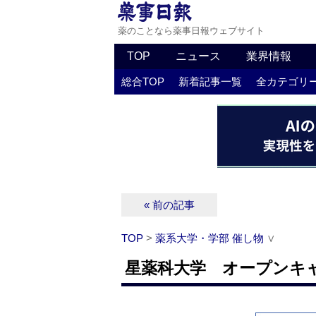
薬のことなら薬事日報ウェブサイト
TOP
ニュース
業界情報
総合TOP
新着記事一覧
全カテゴリ
« 前の記事
TOP
>
薬系大学・学部 催し物
∨
星薬科大学 オープンキャン