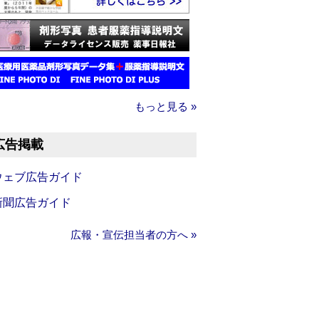
もっと見る »
広告掲載
ウェブ広告ガイド
新聞広告ガイド
広報・宣伝担当者の方へ »