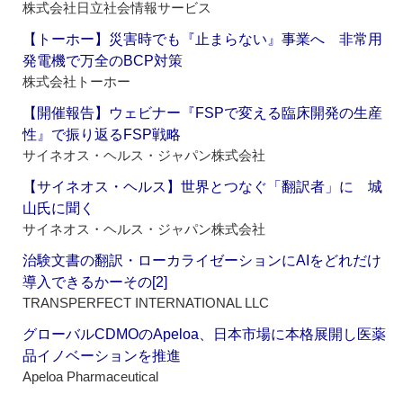
株式会社日立社会情報サービス
【トーホー】災害時でも『止まらない』事業へ 非常用
発電機で万全のBCP対策
株式会社トーホー
【開催報告】ウェビナー『FSPで変える臨床開発の生産
性』で振り返るFSP戦略
サイネオス・ヘルス・ジャパン株式会社
【サイネオス・ヘルス】世界とつなぐ「翻訳者」に 城
山氏に聞く
サイネオス・ヘルス・ジャパン株式会社
治験文書の翻訳・ローカライゼーションにAIをどれだけ
導入できるかーその[2]
TRANSPERFECT INTERNATIONAL LLC
グローバルCDMOのApeloa、日本市場に本格展開し医薬
品イノベーションを推進
Apeloa Pharmaceutical