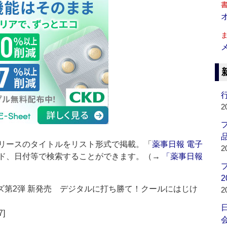
行
2
品
リースのタイトルをリスト形式で掲載。「
薬事日報 電子
2
ド、日付等で検索することができます。（→
「薬事日報
2
ズ第2弾 新発売 デジタルに打ち勝て！クールにはじけ
2
7]
会