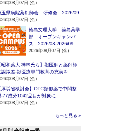
026年08月07日 (金)
埼玉県病院薬剤師会 研修会 2026/09
026年08月07日 (金)
徳島文理大学 徳島薬学
部 オープンキャンパ
ス 2026/08-2026/09
2026年08月07日 (金)
【昭和薬大 神林氏ら】獣医師と薬剤師
に認識差‐獣医療専門教育の充実を
026年08月07日 (金)
【厚労省検討会】OTC類似薬で中間整
理‐77成分1042品目が対象に
026年08月07日 (金)
もっと見る »