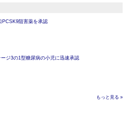
口PCSK9阻害薬を承認
をステージ3の1型糖尿病の小児に迅速承認
もっと見る »