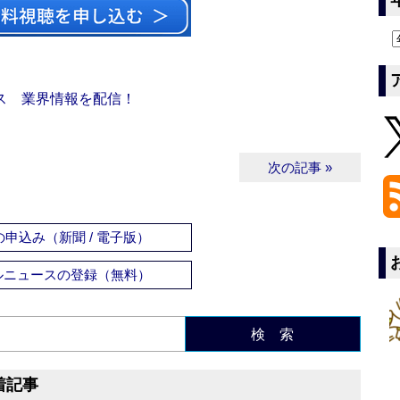
ス 業界情報を配信！
次の記事 »
申込み（新聞 / 電子版）
ルニュースの登録（無料）
検 索
着記事