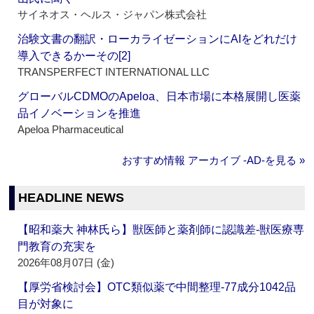
サイネオス・ヘルス・ジャパン株式会社
治験文書の翻訳・ローカライゼーションにAIをどれだけ
導入できるかーその[2]
TRANSPERFECT INTERNATIONAL LLC
グローバルCDMOのApeloa、日本市場に本格展開し医薬
品イノベーションを推進
Apeloa Pharmaceutical
おすすめ情報 アーカイブ ‐AD‐を見る »
HEADLINE NEWS
【昭和薬大 神林氏ら】獣医師と薬剤師に認識差‐獣医療専
門教育の充実を
2026年08月07日 (金)
【厚労省検討会】OTC類似薬で中間整理‐77成分1042品
目が対象に