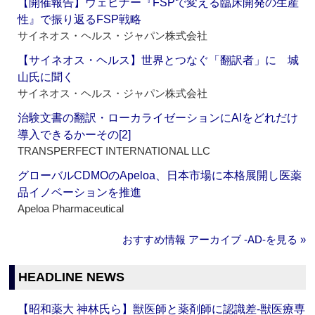
【開催報告】ウェビナー『FSPで変える臨床開発の生産
性』で振り返るFSP戦略
サイネオス・ヘルス・ジャパン株式会社
【サイネオス・ヘルス】世界とつなぐ「翻訳者」に 城
山氏に聞く
サイネオス・ヘルス・ジャパン株式会社
治験文書の翻訳・ローカライゼーションにAIをどれだけ
導入できるかーその[2]
TRANSPERFECT INTERNATIONAL LLC
グローバルCDMOのApeloa、日本市場に本格展開し医薬
品イノベーションを推進
Apeloa Pharmaceutical
おすすめ情報 アーカイブ ‐AD‐を見る »
HEADLINE NEWS
【昭和薬大 神林氏ら】獣医師と薬剤師に認識差‐獣医療専