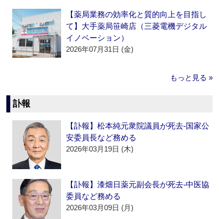
【薬局業務の効率化と質的向上を目指し
て】大手薬局笹崎店（三菱電機デジタル
イノベーション）
2026年07月31日 (金)
もっと見る »
訃報
【訃報】松本純元衆院議員が死去‐国家公
安委員長など務める
2026年03月19日 (木)
【訃報】漆畑日薬元副会長が死去‐中医協
委員など務める
2026年03月09日 (月)