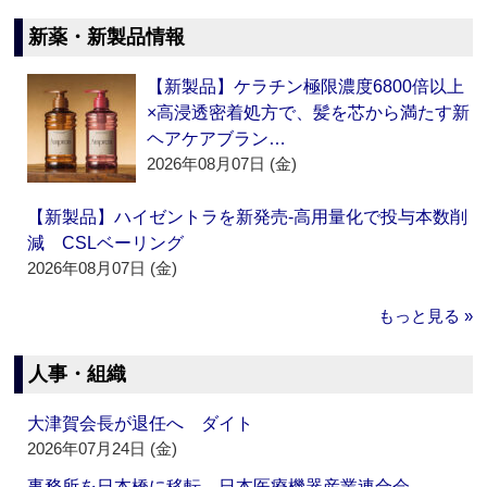
新薬・新製品情報
【新製品】ケラチン極限濃度6800倍以上
×高浸透密着処方で、髪を芯から満たす新
ヘアケアブラン…
2026年08月07日 (金)
【新製品】ハイゼントラを新発売‐高用量化で投与本数削
減 CSLベーリング
2026年08月07日 (金)
もっと見る »
人事・組織
大津賀会長が退任へ ダイト
2026年07月24日 (金)
事務所を日本橋に移転 日本医療機器産業連合会