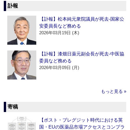
訃報
【訃報】松本純元衆院議員が死去‐国家公
安委員長など務める
2026年03月19日 (木)
【訃報】漆畑日薬元副会長が死去‐中医協
委員など務める
2026年03月09日 (月)
もっと見る »
寄稿
【ポスト・ブレグジット時代における英
国・EUの医薬品市場アクセスとコンプラ