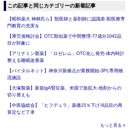
この記事と同じカテゴリーの新着記事
【昭和薬大 神林氏ら】獣医師と薬剤師に認識差‐獣医療専
門教育の充実を
【厚労省検討会】OTC類似薬で中間整理‐77成分1042品
目が対象に
【アリナミン製薬】「ロゼレム」OTC化し発売‐体内時計
整える睡眠改善薬
【バイタルネット】神奈川新拠点が業務開始‐3PL専用物
流施設
【大塚製薬】新規IgA腎症薬、米国で急拡大‐他剤からの
切り替えも
【中医協総会】「ヒフデュラ」薬価15％下げ‐8品目の再
算定など了承
もっと見る »