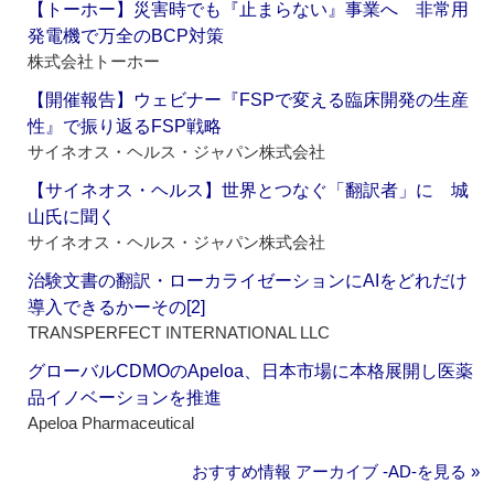
【トーホー】災害時でも『止まらない』事業へ 非常用
発電機で万全のBCP対策
株式会社トーホー
【開催報告】ウェビナー『FSPで変える臨床開発の生産
性』で振り返るFSP戦略
サイネオス・ヘルス・ジャパン株式会社
【サイネオス・ヘルス】世界とつなぐ「翻訳者」に 城
山氏に聞く
サイネオス・ヘルス・ジャパン株式会社
治験文書の翻訳・ローカライゼーションにAIをどれだけ
導入できるかーその[2]
TRANSPERFECT INTERNATIONAL LLC
グローバルCDMOのApeloa、日本市場に本格展開し医薬
品イノベーションを推進
Apeloa Pharmaceutical
おすすめ情報 アーカイブ ‐AD‐を見る »