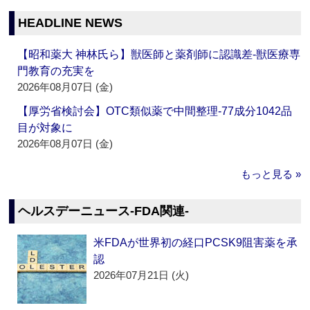
HEADLINE NEWS
【昭和薬大 神林氏ら】獣医師と薬剤師に認識差‐獣医療専
門教育の充実を
2026年08月07日 (金)
【厚労省検討会】OTC類似薬で中間整理‐77成分1042品
目が対象に
2026年08月07日 (金)
もっと見る »
ヘルスデーニュース‐FDA関連‐
米FDAが世界初の経口PCSK9阻害薬を承
認
2026年07月21日 (火)