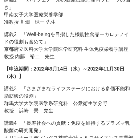
き」
甲南女子大学医療栄養学部
准教授 川畑 球一 先生
講義2 「Well-beingを目指した機能性食品ーカロテノイ
ドの役割も含めて」
京都府立医科大学大学院医学研究科 生体免疫栄養学講座
教授 内藤 裕二 先生
【申込期間：2022年9月14日（水）～2022年11月30日
（木）】
講義3 「さまざまなライフステージにおける多価不飽和
脂肪酸の役割」
群馬大学大学院医学系研究科 公衆衛生学分野
教授 浜崎 景 先生
講義4 「長寿社会への貢献：免疫を維持するプラズマ乳
酸菌の研究開発」
キリンホールディングス株式会社 ヘルスサイエンス事業部