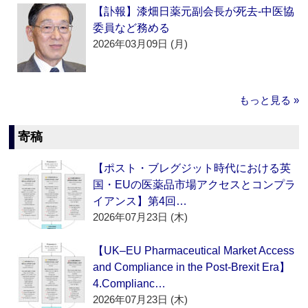
【訃報】漆畑日薬元副会長が死去‐中医協
委員など務める
2026年03月09日 (月)
もっと見る »
寄稿
【ポスト・ブレグジット時代における英
国・EUの医薬品市場アクセスとコンプラ
イアンス】第4回…
2026年07月23日 (木)
【UK–EU Pharmaceutical Market Access
and Compliance in the Post-Brexit Era】
4.Complianc…
2026年07月23日 (木)