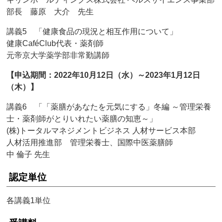
部長 藤原 大介 先生
講義5 「健康食品の現況と相互作用について」
健康CaféClub代表・薬剤師
元帝京大学薬学部非常勤講師
【申込期間：2022年10月12日（水）～2023年1月12日
（木）】
講義6 「「薬膳があなたを元気にする」冬編 ～管理栄養
士・薬剤師がとりいれたい薬膳の知恵～」
(株)トータルマネジメントビジネス 人材サービス本部
人材活用推進部 管理栄養士、国際中医薬膳師
中 倫子 先生
認定単位
各講義1単位