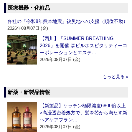
医療機器・化粧品
各社の「令和8年熊本地震」被災地への支援（順位不動）
2026年08月07日 (金)
【西川】「SUMMER BREATHING
2026」を開催‐森ビルホスピタリティーコ
ーポレーションとエステ…
2026年08月07日 (金)
もっと見る »
新薬・新製品情報
【新製品】ケラチン極限濃度6800倍以上
×高浸透密着処方で、髪を芯から満たす新
ヘアケアブラン…
2026年08月07日 (金)