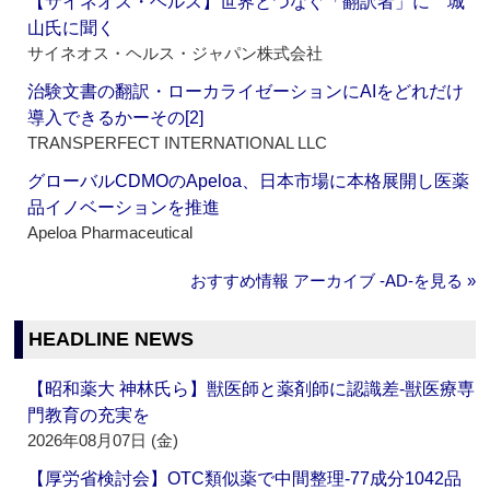
【サイネオス・ヘルス】世界とつなぐ「翻訳者」に 城
山氏に聞く
サイネオス・ヘルス・ジャパン株式会社
治験文書の翻訳・ローカライゼーションにAIをどれだけ
導入できるかーその[2]
TRANSPERFECT INTERNATIONAL LLC
グローバルCDMOのApeloa、日本市場に本格展開し医薬
品イノベーションを推進
Apeloa Pharmaceutical
おすすめ情報 アーカイブ ‐AD‐を見る »
HEADLINE NEWS
【昭和薬大 神林氏ら】獣医師と薬剤師に認識差‐獣医療専
門教育の充実を
2026年08月07日 (金)
【厚労省検討会】OTC類似薬で中間整理‐77成分1042品