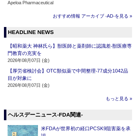
Apeloa Pharmaceutical
おすすめ情報 アーカイブ ‐AD‐を見る »
HEADLINE NEWS
【昭和薬大 神林氏ら】獣医師と薬剤師に認識差‐獣医療専
門教育の充実を
2026年08月07日 (金)
【厚労省検討会】OTC類似薬で中間整理‐77成分1042品
目が対象に
2026年08月07日 (金)
もっと見る »
ヘルスデーニュース‐FDA関連‐
米FDAが世界初の経口PCSK9阻害薬を承
認