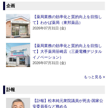
企画
【薬局業務の効率化と質的向上を目指し
て】わかば薬局（東邦薬品）
2026年07月31日 (金)
【薬局業務の効率化と質的向上を目指し
て】大手薬局笹崎店（三菱電機デジタル
イノベーション）
2026年07月31日 (金)
もっと見る »
訃報
【訃報】松本純元衆院議員が死去‐国家公
安委員長など務める