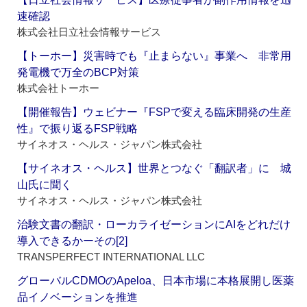
速確認
株式会社日立社会情報サービス
【トーホー】災害時でも『止まらない』事業へ 非常用
発電機で万全のBCP対策
株式会社トーホー
【開催報告】ウェビナー『FSPで変える臨床開発の生産
性』で振り返るFSP戦略
サイネオス・ヘルス・ジャパン株式会社
【サイネオス・ヘルス】世界とつなぐ「翻訳者」に 城
山氏に聞く
サイネオス・ヘルス・ジャパン株式会社
治験文書の翻訳・ローカライゼーションにAIをどれだけ
導入できるかーその[2]
TRANSPERFECT INTERNATIONAL LLC
グローバルCDMOのApeloa、日本市場に本格展開し医薬
品イノベーションを推進