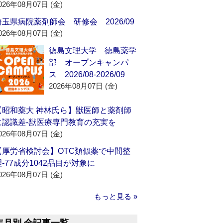
026年08月07日 (金)
埼玉県病院薬剤師会 研修会 2026/09
026年08月07日 (金)
徳島文理大学 徳島薬学
部 オープンキャンパ
ス 2026/08-2026/09
2026年08月07日 (金)
【昭和薬大 神林氏ら】獣医師と薬剤師
に認識差‐獣医療専門教育の充実を
026年08月07日 (金)
【厚労省検討会】OTC類似薬で中間整
理‐77成分1042品目が対象に
026年08月07日 (金)
もっと見る »