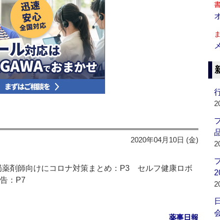
行
2
品
2020年04月10日 (金)
2
薬局薬剤師向けにコロナ対策まとめ：P3 セルフ健康ロボ
2
告：P7
2
会
薬事日報