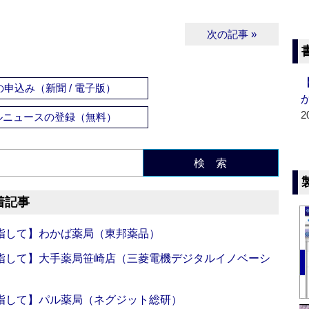
次の記事 »
申込み（新聞 / 電子版）
2
ルニュースの登録（無料）
検 索
着記事
指して】わかば薬局（東邦薬品）
指して】大手薬局笹崎店（三菱電機デジタルイノベーシ
指して】パル薬局（ネグジット総研）