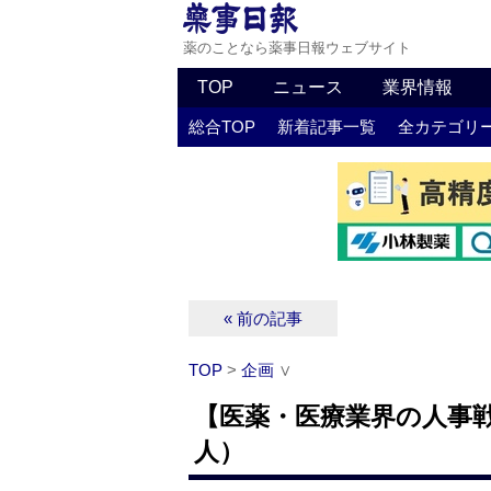
薬のことなら薬事日報ウェブサイト
TOP
ニュース
業界情報
総合TOP
新着記事一覧
全カテゴリ
« 前の記事
TOP
>
企画
∨
【医薬・医療業界の人事
人）