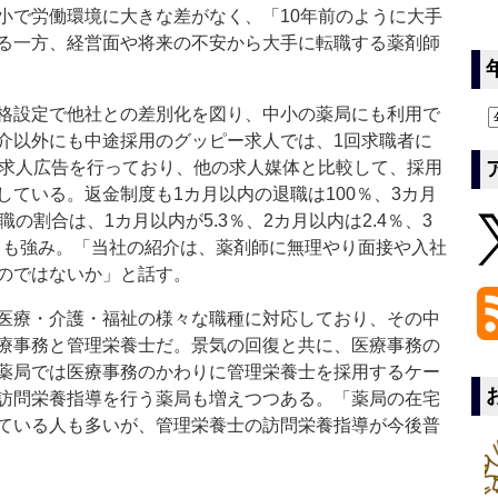
小で労働環境に大きな差がなく、「10年前のように大手
る一方、経営面や将来の不安から大手に転職する薬剤師
格設定で他社との差別化を図り、中小の薬局にも利用で
介以外にも中途採用のグッピー求人では、1回求職者に
制求人広告を行っており、他の求人媒体と比較して、採用
ている。返金制度も1カ月以内の退職は100％、3カ月
の割合は、1カ月以内が5.3％、2カ月以内は2.4％、3
ことも強み。「当社の紹介は、薬剤師に無理やり面接や入社
のではないか」と話す。
医療・介護・福祉の様々な職種に対応しており、その中
療事務と管理栄養士だ。景気の回復と共に、医療事務の
薬局では医療事務のかわりに管理栄養士を採用するケー
訪問栄養指導を行う薬局も増えつつある。「薬局の在宅
ている人も多いが、管理栄養士の訪問栄養指導が今後普