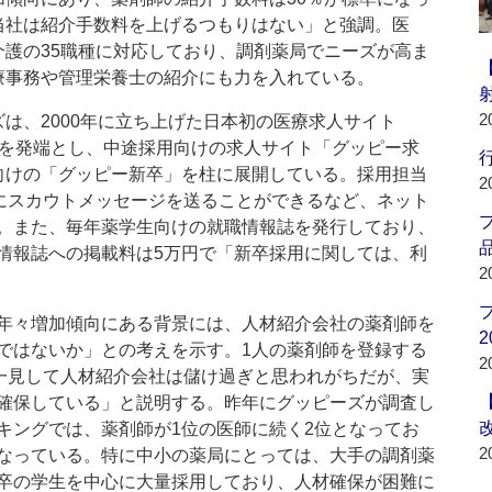
当社は紹介手数料を上げるつもりはない」と強調。医
介護の35職種に対応しており、調剤薬局でニーズが高ま
療事務や管理栄養士の紹介にも力を入れている。
2
は、2000年に立ち上げた日本初の医療求人サイト
Y」を発端とし、中途採用向けの求人サイト「グッピー求
行
向けの「グッピー新卒」を柱に展開している。採用担当
2
師にスカウトメッセージを送ることができるなど、ネット
。また、毎年薬学生向けの就職情報誌を発行しており、
品
情報誌への掲載料は5万円で「新卒採用に関しては、利
2
年々増加傾向にある背景には、人材紹介会社の薬剤師を
2
ではないか」との考えを示す。1人の薬剤師を登録する
2
「一見して人材紹介会社は儲け過ぎと思われがちだが、実
確保している」と説明する。昨年にグッピーズが調査し
キングでは、薬剤師が1位の医師に続く2位となってお
2
なっている。特に中小の薬局にとっては、大手の調剤薬
卒の学生を中心に大量採用しており、人材確保が困難に