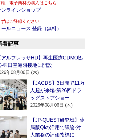
書籍、電子商材の購入はこちら
オンラインショップ
まずはご登録ください
メールニュース 登録（無料）
新着記事
【アルフレッサHD】再生医療CDMO拠
点‐羽田空港隣接地に開設
026年08月06日 (木)
【JACDS】3日間で11万
人超が来場‐第26回ドラ
ッグストアショー
2026年08月06日 (木)
【JP-QUEST研究班】薬
局版QIの活用で議論‐対
人業務の評価指標に