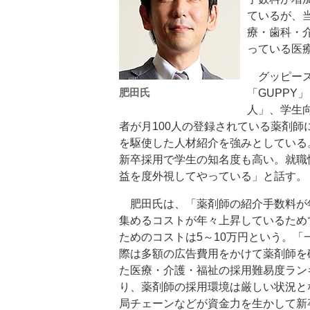
ているが、
療・歯科・
っている医
グッピーズ
肥田氏
「GUPP
人」、学生
者が月100人の登録されている薬剤
を駆使した人材紹介を強みとしている
新卒採用で学生の知名度も高い。就職
益を度外視してやっている」と話す。
肥田氏は、「薬剤師の紹介手数料が
集めるコストが年々上昇しているため
ためのコストは5～10万円という。
際は多額の広告費用をかけて薬剤師を
た医療・介護・福祉の採用難易度ラン
り、薬剤師の採用環境は厳しい状況と
局チェーンなどが資金力を生かして新