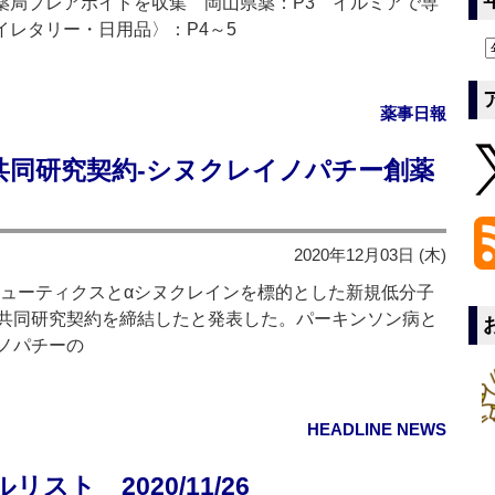
薬局プレアボイドを収集 岡山県薬：P3 イルミアで専
イレタリー・日用品〉：P4～5
薬事日報
共同研究契約‐シヌクレイノパチー創薬
2020年12月03日 (木)
ピューティクスとαシヌクレインを標的とした新規低分子
共同研究契約を締結したと発表した。パーキンソン病と
ノパチーの
HEADLINE NEWS
ト 2020/11/26