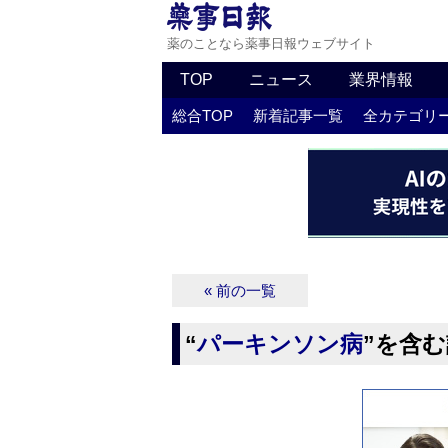
薬のことなら薬事日報ウェブサイト
TOP
ニュース
業界情報
総合TOP
新着記事一覧
全カテゴリ
« 前の一覧
“
パーキンソン病
”を含