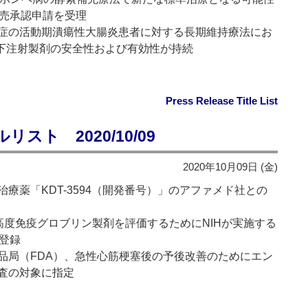
医薬品販売承認申請を受理
症の活動期潰瘍性大腸炎患者に対する長期維持療法にお
）皮下注射製剤の安全性および有効性が持続
Press Release Title List
ト 2020/10/09
2020年10月09日 (金)
療薬「KDT-3594（開発番号）」のアファメド社との
の高度免疫グロブリン製剤を評価するためにNIHが実施する
登録
品局（FDA）、急性心筋梗塞後の予後改善のためにエン
査の対象に指定