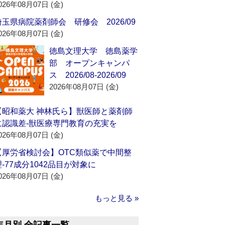
026年08月07日 (金)
埼玉県病院薬剤師会 研修会 2026/09
026年08月07日 (金)
徳島文理大学 徳島薬学
部 オープンキャンパ
ス 2026/08-2026/09
2026年08月07日 (金)
【昭和薬大 神林氏ら】獣医師と薬剤師
に認識差‐獣医療専門教育の充実を
026年08月07日 (金)
【厚労省検討会】OTC類似薬で中間整
理‐77成分1042品目が対象に
026年08月07日 (金)
もっと見る »