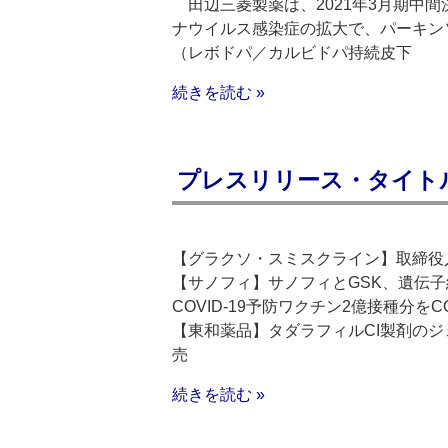
田辺三菱製薬は、2021年3月期中間
ナウイルス感染症の拡大で、パーキンソン
（レボドパ／カルビドパ持続皮下
続きを読む »
プレスリリース・タイトルリス
【グラクソ・スミスクライン】取締役
【サノフィ】サノフィとGSK、遺伝
COVID-19予防ワクチン2億接種分を
【東和薬品】タダラフィルCI製剤のジ
売
続きを読む »