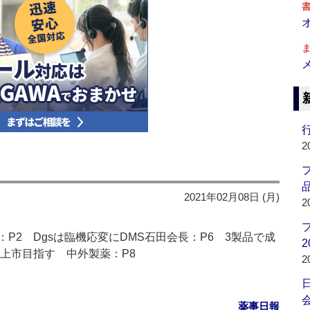
行
2
品
2021年02月08日 (月)
2
P2 Dgsは臨機応変にDMS石田会長：P6 3製品で成
2
上市目指す 中外製薬：P8
2
会
薬事日報