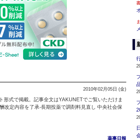
行
2
品
2010年02月05日 (金)
2
形式で掲載。記事全文はYAKUNETでご覧いただけま
調剤報酬改定内容を了承‐長期投薬で調剤料見直し 中央社会保
2
2
会
薬事日報