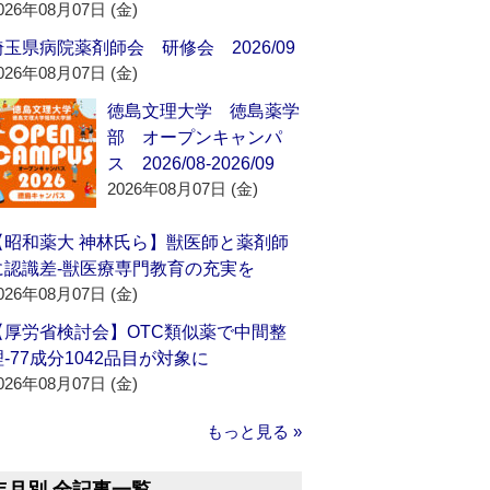
026年08月07日 (金)
埼玉県病院薬剤師会 研修会 2026/09
026年08月07日 (金)
徳島文理大学 徳島薬学
部 オープンキャンパ
ス 2026/08-2026/09
2026年08月07日 (金)
【昭和薬大 神林氏ら】獣医師と薬剤師
に認識差‐獣医療専門教育の充実を
026年08月07日 (金)
【厚労省検討会】OTC類似薬で中間整
理‐77成分1042品目が対象に
026年08月07日 (金)
もっと見る »