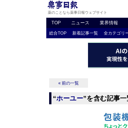
薬のことなら薬事日報ウェブサイト
TOP
ニュース
業界情報
総合TOP
新着記事一覧
全カテゴリ
« 前の一覧
“
ホーユー
”を含む記事一