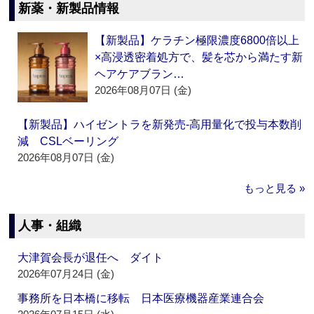
新薬・新製品情報
【新製品】ケラチン極限濃度6800倍以上
×高浸透密着処方で、髪を芯から満たす新
ヘアケアブラン…
2026年08月07日 (金)
【新製品】ハイゼントラを新発売‐高用量化で投与本数削
減 CSLベーリング
2026年08月07日 (金)
もっと見る »
人事・組織
大津賀会長が退任へ ダイト
2026年07月24日 (金)
事務所を日本橋に移転 日本医療機器産業連合会