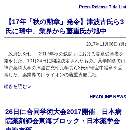
Press Release Title List
【17年「秋の勲章」発令】津波古氏ら3
氏に瑞中、業界から藤重氏が旭中
2017年11月06日 (月)
政府は3日、「2017年秋の叙勲」における勲章受章者を
発令した。10月24日に閣議決定されたもの。薬学関係では
神戸薬科大学の津波古充朝元学長ら3氏が瑞宝中綬章を受
賞した。薬業界ではライオンの藤重貞慶元社
続きを読む »
HEADLINE NEWS
26日に合同学術大会2017開催 日本病
院薬剤師会東海ブロック・日本薬学会