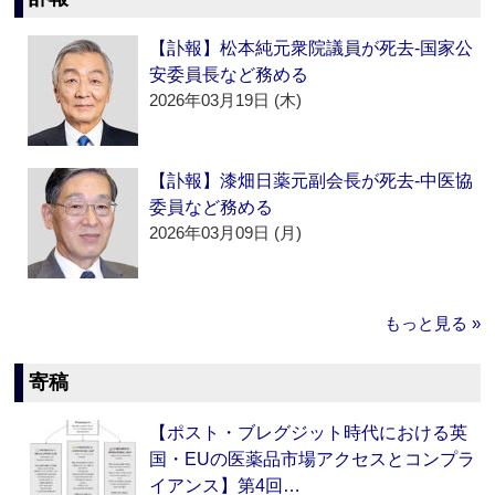
【訃報】松本純元衆院議員が死去‐国家公
安委員長など務める
2026年03月19日 (木)
【訃報】漆畑日薬元副会長が死去‐中医協
委員など務める
2026年03月09日 (月)
もっと見る »
寄稿
【ポスト・ブレグジット時代における英
国・EUの医薬品市場アクセスとコンプラ
イアンス】第4回…