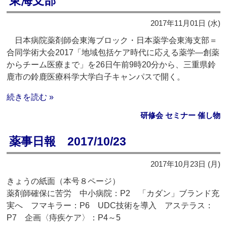
東海支部
2017年11月01日 (水)
日本病院薬剤師会東海ブロック・日本薬学会東海支部＝
合同学術大会2017「地域包括ケア時代に応える薬学―創薬
からチーム医療まで」を26日午前9時20分から、三重県鈴
鹿市の鈴鹿医療科学大学白子キャンパスで開く。
続きを読む »
研修会 セミナー 催し物
薬事日報 2017/10/23
2017年10月23日 (月)
きょうの紙面（本号８ページ）
薬剤師確保に苦労 中小病院：P2 「カダン」ブランド充
実へ フマキラー：P6 UDC技術を導入 アステラス：
P7 企画〈痔疾ケア〉：P4～5