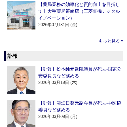
【薬局業務の効率化と質的向上を目指し
て】大手薬局笹崎店（三菱電機デジタル
イノベーション）
2026年07月31日 (金)
もっと見る »
訃報
【訃報】松本純元衆院議員が死去‐国家公
安委員長など務める
2026年03月19日 (木)
【訃報】漆畑日薬元副会長が死去‐中医協
委員など務める
2026年03月09日 (月)