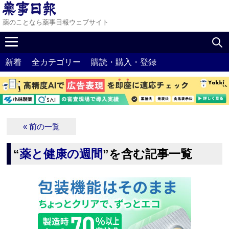
薬のことなら薬事日報ウェブサイト
新着
全カテゴリー
購読・購入・登録
« 前の一覧
“
薬と健康の週間
”を含む記事一覧