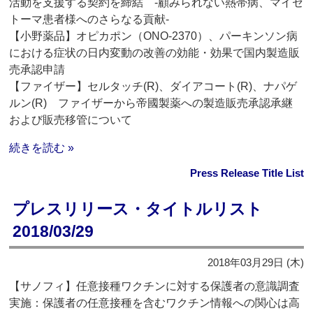
活動を支援する契約を締結 ‐顧みられない熱帯病、マイセ
トーマ患者様へのさらなる貢献‐
【小野薬品】オピカポン（ONO-2370）、パーキンソン病
における症状の日内変動の改善の効能・効果で国内製造販
売承認申請
【ファイザー】セルタッチ(R)、ダイアコート(R)、ナパゲ
ルン(R) ファイザーから帝國製薬への製造販売承認承継
および販売移管について
続きを読む »
Press Release Title List
プレスリリース・タイトルリスト
2018/03/29
2018年03月29日 (木)
【サノフィ】任意接種ワクチンに対する保護者の意識調査
実施：保護者の任意接種を含むワクチン情報への関心は高