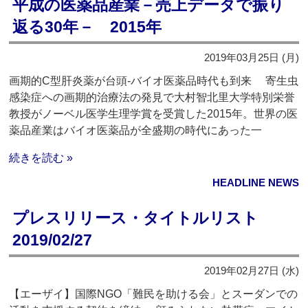
平成の医薬品産業－売上データで振り
返る30年－ 2015年
2019年03月25日 (月)
画期的C型肝炎薬が台頭‐バイオ医薬品時代も到来 寄生虫
感染症への画期的治療法の発見で大村智北里大学特別栄誉
教授がノーベル医学生理学賞を受賞した2015年。世界の医
薬品産業はバイオ医薬品が全盛期の時代にあった一
続きを読む »
HEADLINE NEWS
プレスリリース・タイトルリスト
2019/02/27
2019年02月27日 (水)
【エーザイ】国際NGO「難民を助ける会」とスーダンでの