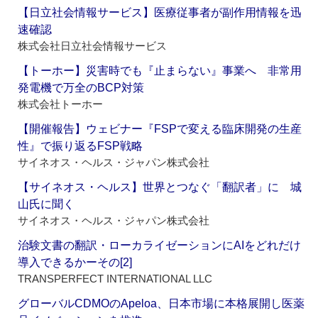
【日立社会情報サービス】医療従事者が副作用情報を迅
速確認
株式会社日立社会情報サービス
【トーホー】災害時でも『止まらない』事業へ 非常用
発電機で万全のBCP対策
株式会社トーホー
【開催報告】ウェビナー『FSPで変える臨床開発の生産
性』で振り返るFSP戦略
サイネオス・ヘルス・ジャパン株式会社
【サイネオス・ヘルス】世界とつなぐ「翻訳者」に 城
山氏に聞く
サイネオス・ヘルス・ジャパン株式会社
治験文書の翻訳・ローカライゼーションにAIをどれだけ
導入できるかーその[2]
TRANSPERFECT INTERNATIONAL LLC
グローバルCDMOのApeloa、日本市場に本格展開し医薬