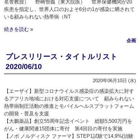
名誉教授） 野崎智義（東大院医） 世界保健機関が20
疾患を指定し、世界人口のおよそ6分の1が感染に晒されて
いる顧みられない熱帯病（NT
続きを読む »
企画
プレスリリース・タイトルリスト
2020/06/10
2020年06月10日 (水)
【エーザイ】新型コロナウイルス感染症の感染拡大に対す
るアフリカ地域における対応支援について 顧みられない
熱帯病制圧活動の推進とモバイルヘルスプラットフォーム
の開発・普及を支援
【大鵬薬品】創立55周年記念イベント 総額5,500万円を
がん・健康関連15団体に寄付 第4回目の寄付を実施
【ノボ ノルディスク ファーマ】STEP1試験で14.9%(治験