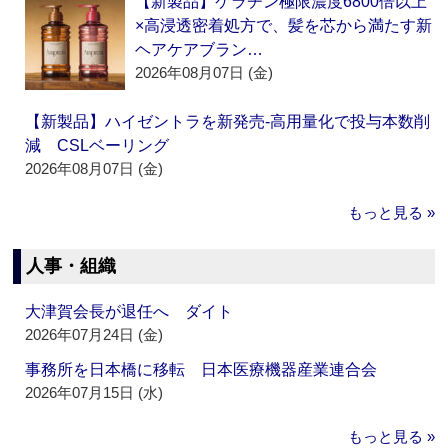
【新製品】ケラチン極限濃度6800倍以上
×高浸透密着処方で、髪を芯から満たす新
ヘアケアブラン…
2026年08月07日 (金)
【新製品】ハイゼントラを新発売‐高用量化で投与本数削
減 CSLベーリング
2026年08月07日 (金)
もっと見る »
人事・組織
大津賀会長が退任へ ダイト
2026年07月24日 (金)
事務所を日本橋に移転 日本医療機器産業連合会
2026年07月15日 (水)
もっと見る »