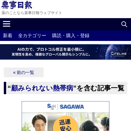
薬のことなら薬事日報ウェブサイト
新着
全カテゴリー
購読・購入・登録
« 前の一覧
“
顧みられない熱帯病
”を含む記事一覧