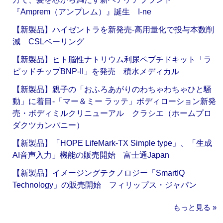
『Amprem（アンプレム）』誕生 I-ne
【新製品】ハイゼントラを新発売‐高用量化で投与本数削
減 CSLベーリング
【新製品】ヒト脳性ナトリウム利尿ペプチドキット「ラ
ピッドチップBNP-II」を発売 積水メディカル
【新製品】親子の「おふろあがりのわちゃわちゃひと騒
動」に着目‐「マー＆ミー ラッテ」ボディローション新発
売・ボディミルクリニューアル クラシエ（ホームプロ
ダクツカンパニー）
【新製品】「HOPE LifeMark-TX Simple type」、「生成
AI音声入力」機能の販売開始 富士通Japan
【新製品】イメージングテクノロジー「SmartIQ
Technology」の販売開始 フィリップス・ジャパン
もっと見る »