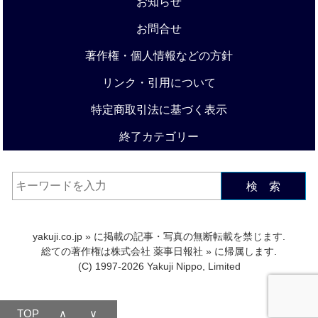
お知らせ
お問合せ
著作権・個人情報などの方針
リンク・引用について
特定商取引法に基づく表示
終了カテゴリー
検 索
yakuji.co.jp
» に掲載の記事・写真の無断転載を禁じます.
総ての著作権は
株式会社 薬事日報社
» に帰属します.
(C) 1997-2026 Yakuji Nippo, Limited
TOP
∧
∨