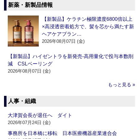
新薬・新製品情報
【新製品】ケラチン極限濃度6800倍以上
×高浸透密着処方で、髪を芯から満たす新
ヘアケアブラン…
2026年08月07日 (金)
【新製品】ハイゼントラを新発売‐高用量化で投与本数削
減 CSLベーリング
2026年08月07日 (金)
もっと見る »
人事・組織
大津賀会長が退任へ ダイト
2026年07月24日 (金)
事務所を日本橋に移転 日本医療機器産業連合会