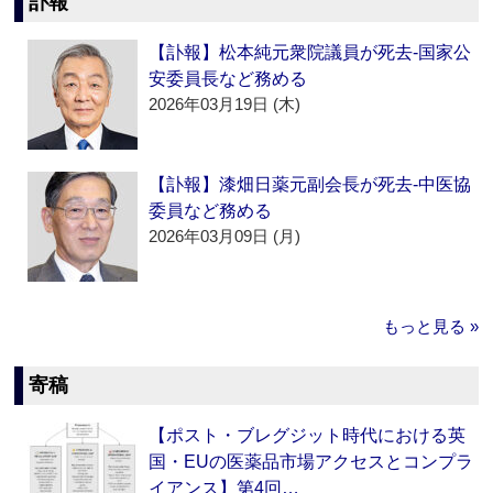
訃報
【訃報】松本純元衆院議員が死去‐国家公
安委員長など務める
2026年03月19日 (木)
【訃報】漆畑日薬元副会長が死去‐中医協
委員など務める
2026年03月09日 (月)
もっと見る »
寄稿
【ポスト・ブレグジット時代における英
国・EUの医薬品市場アクセスとコンプラ
イアンス】第4回…