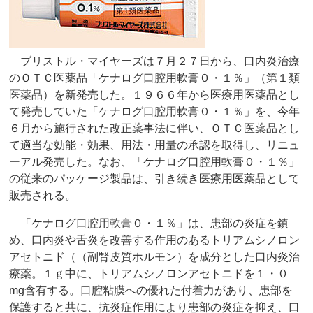
ブリストル・マイヤーズは７月２７日から、口内炎治療
のＯＴＣ医薬品「ケナログ口腔用軟膏０・１％」（第１類
医薬品）を新発売した。１９６６年から医療用医薬品とし
て発売していた「ケナログ口腔用軟膏０・１％」を、今年
６月から施行された改正薬事法に伴い、ＯＴＣ医薬品とし
て適当な効能・効果、用法・用量の承認を取得し、リニュ
ーアル発売した。なお、「ケナログ口腔用軟膏０・１％」
の従来のパッケージ製品は、引き続き医療用医薬品として
販売される。
「ケナログ口腔用軟膏０・１％」は、患部の炎症を鎮
め、口内炎や舌炎を改善する作用のあるトリアムシノロン
アセトニド（（副腎皮質ホルモン）を成分とした口内炎治
療薬。１ｇ中に、トリアムシノロンアセトニドを１・０
mg含有する。口腔粘膜への優れた付着力があり、患部を
保護すると共に、抗炎症作用により患部の炎症を抑え、口