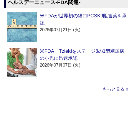
ヘルスデーニュース‐FDA関連‐
米FDAが世界初の経口PCSK9阻害薬を承
認
2026年07月21日 (火)
米FDA、Tzieldをステージ3の1型糖尿病
の小児に迅速承認
2026年07月07日 (火)
もっと見る »