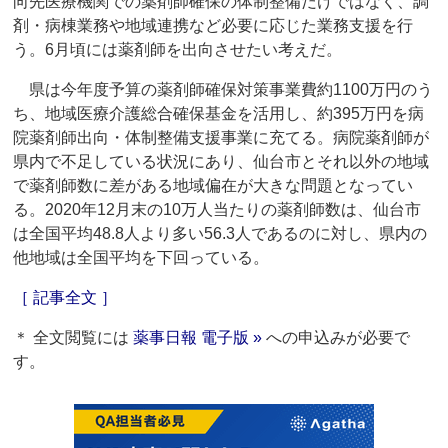
向先医療機関での薬剤師確保の体制整備だけではなく、調
剤・病棟業務や地域連携など必要に応じた業務支援を行
う。6月頃には薬剤師を出向させたい考えだ。
県は今年度予算の薬剤師確保対策事業費約1100万円のう
ち、地域医療介護総合確保基金を活用し、約395万円を病
院薬剤師出向・体制整備支援事業に充てる。病院薬剤師が
県内で不足している状況にあり、仙台市とそれ以外の地域
で薬剤師数に差がある地域偏在が大きな問題となってい
る。2020年12月末の10万人当たりの薬剤師数は、仙台市
は全国平均48.8人より多い56.3人であるのに対し、県内の
他地域は全国平均を下回っている。
［ 記事全文 ］
＊ 全文閲覧には
薬事日報 電子版 »
への申込みが必要で
す。