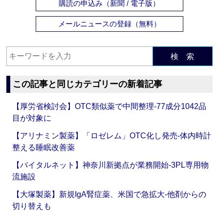
購読の申込み（新聞 / 電子版）
メールニュースの登録（無料）
検 索
この記事と同じカテゴリーの新着記事
【厚労省検討会】OTC類似薬で中間整理‐77成分1042品
目が対象に
【アリナミン製薬】「ロゼレム」OTC化し発売‐体内時計
整える睡眠改善薬
【バイタルネット】神奈川新拠点が業務開始‐3PL専用物
流施設
【大塚製薬】新規IgA腎症薬、米国で急拡大‐他剤からの
切り替えも