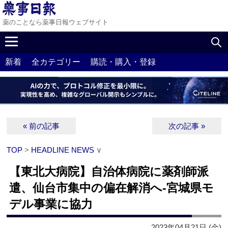
薬のことなら薬事日報ウェブサイト
新着
全カテゴリー
購読・購入・登録
« 前の記事
次の記事 »
TOP
>
HEADLINE NEWS
∨
【東北大病院】自治体病院に薬剤師派
遣、仙台市集中の偏在解消へ‐宮城県モ
デル事業に協力
2023年04月21日 (金)