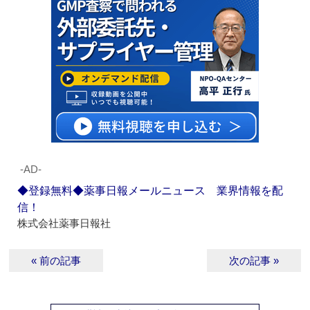
‐AD‐
◆登録無料◆薬事日報メールニュース 業界情報を配
信！
株式会社薬事日報社
« 前の記事
次の記事 »