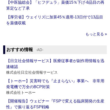
【中医協総会】「ヒフデュラ」薬価15％下げ‐8品目の再
算定など了承
【厚労省】ウェイリズに加算45％適用‐13日付で13品目
を薬価収載
もっと見る »
おすすめ情報
‐AD‐
【日立社会情報サービス】医療従事者が副作用情報を迅
速確認
株式会社日立社会情報サービス
【トーホー】災害時でも『止まらない』事業へ 非常用
発電機で万全のBCP対策
株式会社トーホー
【開催報告】ウェビナー『FSPで変える臨床開発の生産
性』で振り返るFSP戦略