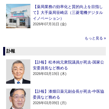
【薬局業務の効率化と質的向上を目指し
て】大手薬局笹崎店（三菱電機デジタル
イノベーション）
2026年07月31日 (金)
もっと見る »
訃報
【訃報】松本純元衆院議員が死去‐国家公
安委員長など務める
2026年03月19日 (木)
【訃報】漆畑日薬元副会長が死去‐中医協
委員など務める
2026年03月09日 (月)