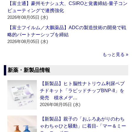
【富士通】豪州モナシュ大、CSIROと覚書締結‐量子コン
ピューティングで連携強化
2026年08月05日 (水)
【富士フイルム／大鵬薬品】ADCの製造技術の開発で戦
略的パートナーシップを締結
2026年08月05日 (水)
もっと見る »
新薬・新製品情報
【新製品】ヒト脳性ナトリウム利尿ペプ
チドキット「ラピッドチップBNP-II」を
発売 積水メデ…
2026年08月05日 (水)
【新製品】親子の「おふろあがりのわち
ゃわちゃひと騒動」に着目‐「マー＆ミー