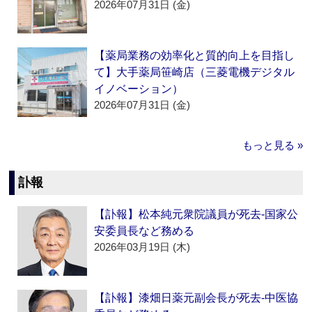
2026年07月31日 (金)
【薬局業務の効率化と質的向上を目指し
て】大手薬局笹崎店（三菱電機デジタル
イノベーション）
2026年07月31日 (金)
もっと見る »
訃報
【訃報】松本純元衆院議員が死去‐国家公
安委員長など務める
2026年03月19日 (木)
【訃報】漆畑日薬元副会長が死去‐中医協