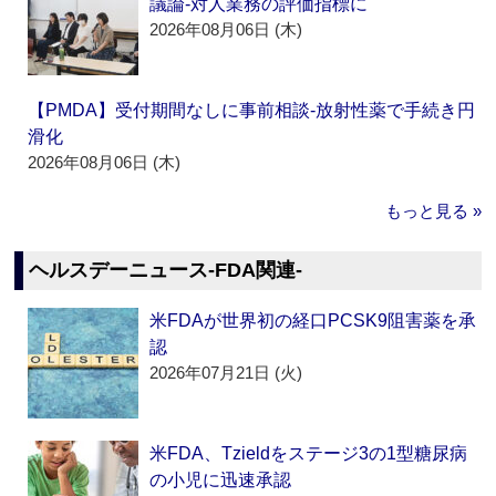
議論‐対人業務の評価指標に
2026年08月06日 (木)
【PMDA】受付期間なしに事前相談‐放射性薬で手続き円
滑化
2026年08月06日 (木)
もっと見る »
ヘルスデーニュース‐FDA関連‐
米FDAが世界初の経口PCSK9阻害薬を承
認
2026年07月21日 (火)
米FDA、Tzieldをステージ3の1型糖尿病
の小児に迅速承認