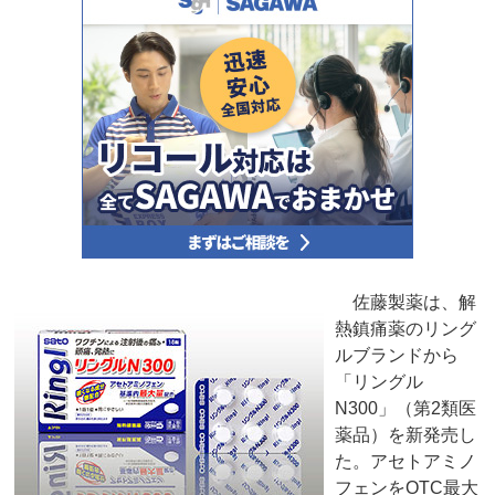
佐藤製薬は、解
熱鎮痛薬のリング
ルブランドから
「リングル
N300」（第2類医
薬品）を新発売し
た。アセトアミノ
フェンをOTC最大