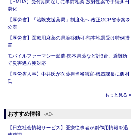
【PMDA】受付期間なしに事前相談‐放射性薬で手続き円
滑化
【厚労省】「治験支援薬局」制度化へ‐改正GCP省令案を
公表
【厚労省】医療用麻薬の県境移動可‐熊本地震受け特例措
置
モバイルファーマシー派遣‐熊本県薬など計3台、避難所
で災害処方箋対応
【厚労省人事】中井氏が医薬担当審議官‐機器課長に飯村
氏
もっと見る »
おすすめ情報
‐AD‐
【日立社会情報サービス】医療従事者が副作用情報を迅
速確認