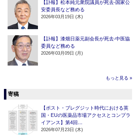
【訃報】松本純元衆院議員が死去‐国家公
安委員長など務める
2026年03月19日 (木)
【訃報】漆畑日薬元副会長が死去‐中医協
委員など務める
2026年03月09日 (月)
もっと見る »
寄稿
【ポスト・ブレグジット時代における英
国・EUの医薬品市場アクセスとコンプラ
イアンス】第4回…
2026年07月23日 (木)