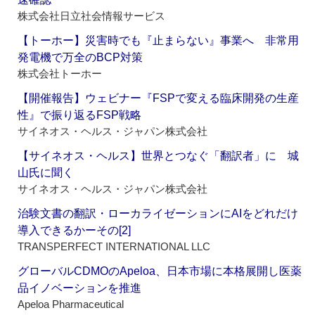
株式会社日立社会情報サービス
【トーホー】災害時でも『止まらない』事業へ 非常用
発電機で万全のBCP対策
株式会社トーホー
【開催報告】ウェビナー『FSPで変える臨床開発の生産
性』で振り返るFSP戦略
サイネオス・ヘルス・ジャパン株式会社
【サイネオス・ヘルス】世界とつなぐ「翻訳者」に 城
山氏に聞く
サイネオス・ヘルス・ジャパン株式会社
治験文書の翻訳・ローカライゼーションにAIをどれだけ
導入できるかーその[2]
TRANSPERFECT INTERNATIONAL LLC
グローバルCDMOのApeloa、日本市場に本格展開し医薬
品イノベーションを推進
Apeloa Pharmaceutical