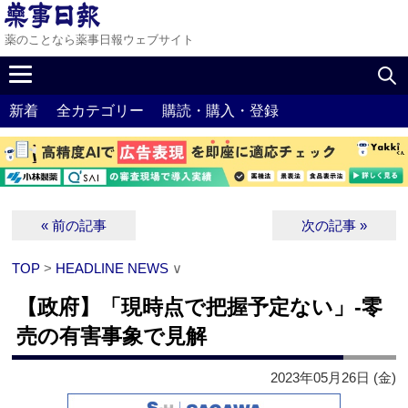
薬のことなら薬事日報ウェブサイト
新着
全カテゴリー
購読・購入・登録
« 前の記事
次の記事 »
TOP
>
HEADLINE NEWS
∨
【政府】「現時点で把握予定ない」‐零
売の有害事象で見解
2023年05月26日 (金)