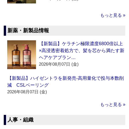
もっと見る »
新薬・新製品情報
【新製品】ケラチン極限濃度6800倍以上
×高浸透密着処方で、髪を芯から満たす新
ヘアケアブラン…
2026年08月07日 (金)
【新製品】ハイゼントラを新発売‐高用量化で投与本数削
減 CSLベーリング
2026年08月07日 (金)
もっと見る »
人事・組織