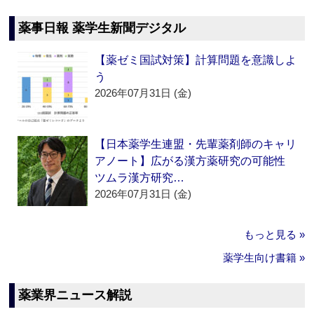
薬事日報 薬学生新聞デジタル
【薬ゼミ国試対策】計算問題を意識しよ
う
2026年07月31日 (金)
【日本薬学生連盟・先輩薬剤師のキャリ
アノート】広がる漢方薬研究の可能性
ツムラ漢方研究…
2026年07月31日 (金)
もっと見る »
薬学生向け書籍 »
薬業界ニュース解説