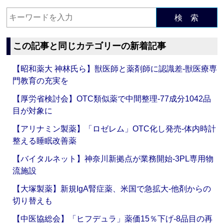
検 索
この記事と同じカテゴリーの新着記事
【昭和薬大 神林氏ら】獣医師と薬剤師に認識差‐獣医療専
門教育の充実を
【厚労省検討会】OTC類似薬で中間整理‐77成分1042品
目が対象に
【アリナミン製薬】「ロゼレム」OTC化し発売‐体内時計
整える睡眠改善薬
【バイタルネット】神奈川新拠点が業務開始‐3PL専用物
流施設
【大塚製薬】新規IgA腎症薬、米国で急拡大‐他剤からの
切り替えも
【中医協総会】「ヒフデュラ」薬価15％下げ‐8品目の再