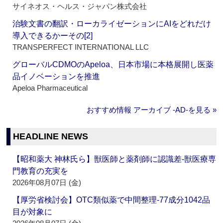
サイネオス・ヘルス・ジャパン株式会社
治験文書の翻訳・ローカライゼーションにAIをどれだけ
導入できるかーその[2]
TRANSPERFECT INTERNATIONAL LLC
グローバルCDMOのApeloa、日本市場に本格展開し医薬
品イノベーションを推進
Apeloa Pharmaceutical
おすすめ情報 アーカイブ ‐AD‐を見る »
HEADLINE NEWS
【昭和薬大 神林氏ら】獣医師と薬剤師に認識差‐獣医療専
門教育の充実を
2026年08月07日 (金)
【厚労省検討会】OTC類似薬で中間整理‐77成分1042品
目が対象に