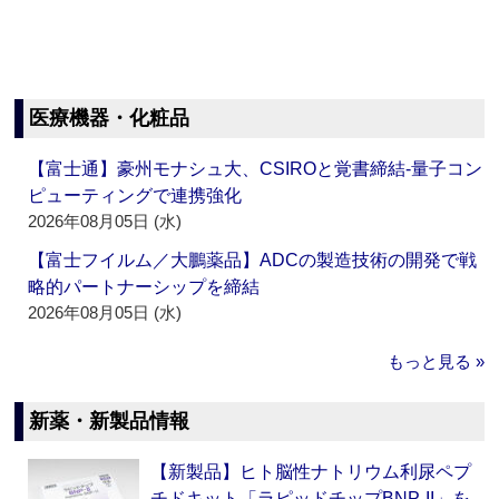
医療機器・化粧品
【富士通】豪州モナシュ大、CSIROと覚書締結‐量子コン
ピューティングで連携強化
2026年08月05日 (水)
【富士フイルム／大鵬薬品】ADCの製造技術の開発で戦
略的パートナーシップを締結
2026年08月05日 (水)
もっと見る »
新薬・新製品情報
【新製品】ヒト脳性ナトリウム利尿ペプ
チドキット「ラピッドチップBNP-II」を