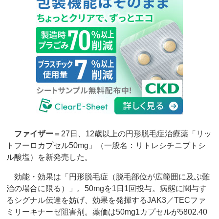
ファイザー
＝27日、12歳以上の円形脱毛症治療薬「リッ
トフーロカプセル50mg」（一般名：リトレシチニブトシ
ル酸塩）を新発売した。
効能・効果は「円形脱毛症（脱毛部位が広範囲に及ぶ難
治の場合に限る）」。50mgを1日1回投与。病態に関与す
るシグナル伝達を妨げ、効果を発揮するJAK3／TECファ
ミリーキナーゼ阻害剤。薬価は50mg1カプセルが5802.40