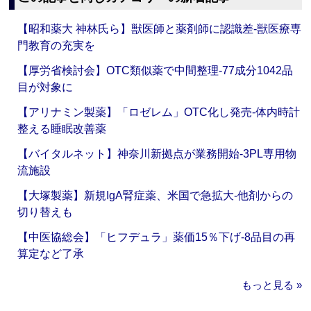
【昭和薬大 神林氏ら】獣医師と薬剤師に認識差‐獣医療専
門教育の充実を
【厚労省検討会】OTC類似薬で中間整理‐77成分1042品
目が対象に
【アリナミン製薬】「ロゼレム」OTC化し発売‐体内時計
整える睡眠改善薬
【バイタルネット】神奈川新拠点が業務開始‐3PL専用物
流施設
【大塚製薬】新規IgA腎症薬、米国で急拡大‐他剤からの
切り替えも
【中医協総会】「ヒフデュラ」薬価15％下げ‐8品目の再
算定など了承
もっと見る »