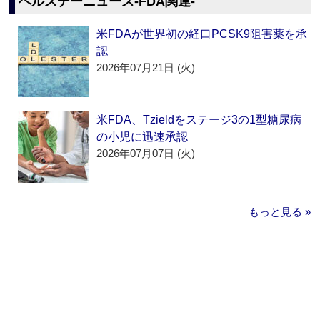
ヘルスデーニュース‐FDA関連‐
米FDAが世界初の経口PCSK9阻害薬を承
認
2026年07月21日 (火)
米FDA、Tzieldをステージ3の1型糖尿病
の小児に迅速承認
2026年07月07日 (火)
もっと見る »