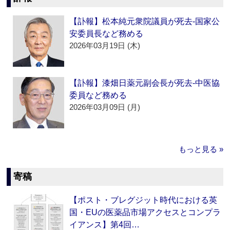
【訃報】松本純元衆院議員が死去‐国家公
安委員長など務める
2026年03月19日 (木)
【訃報】漆畑日薬元副会長が死去‐中医協
委員など務める
2026年03月09日 (月)
もっと見る »
寄稿
【ポスト・ブレグジット時代における英
国・EUの医薬品市場アクセスとコンプラ
イアンス】第4回…