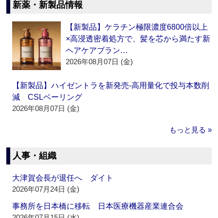
新薬・新製品情報
【新製品】ケラチン極限濃度6800倍以上
×高浸透密着処方で、髪を芯から満たす新
ヘアケアブラン…
2026年08月07日 (金)
【新製品】ハイゼントラを新発売‐高用量化で投与本数削
減 CSLベーリング
2026年08月07日 (金)
もっと見る »
人事・組織
大津賀会長が退任へ ダイト
2026年07月24日 (金)
事務所を日本橋に移転 日本医療機器産業連合会
2026年07月15日 (水)