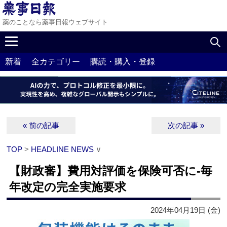
薬のことなら薬事日報ウェブサイト
新着
全カテゴリー
購読・購入・登録
« 前の記事
次の記事 »
TOP
>
HEADLINE NEWS
∨
【財政審】費用対評価を保険可否に‐毎
年改定の完全実施要求
2024年04月19日 (金)