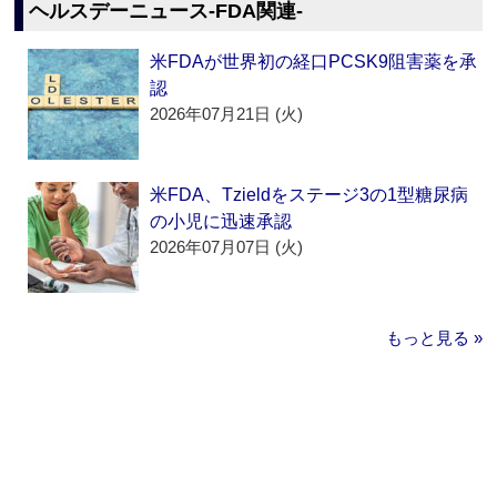
ヘルスデーニュース‐FDA関連‐
米FDAが世界初の経口PCSK9阻害薬を承
認
2026年07月21日 (火)
米FDA、Tzieldをステージ3の1型糖尿病
の小児に迅速承認
2026年07月07日 (火)
もっと見る »