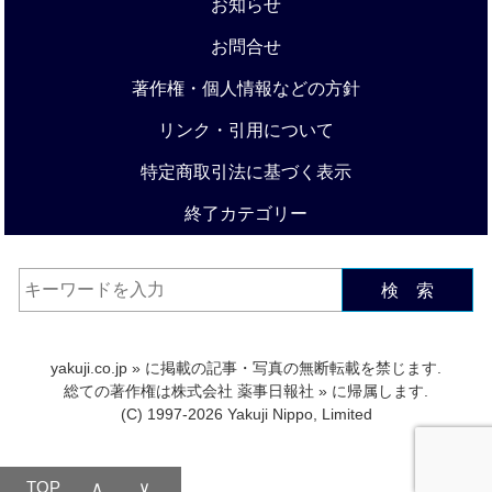
お知らせ
お問合せ
著作権・個人情報などの方針
リンク・引用について
特定商取引法に基づく表示
終了カテゴリー
検 索
yakuji.co.jp
» に掲載の記事・写真の無断転載を禁じます.
総ての著作権は
株式会社 薬事日報社
» に帰属します.
(C) 1997-2026 Yakuji Nippo, Limited
TOP
∧
∨