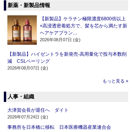
新薬・新製品情報
【新製品】ケラチン極限濃度6800倍以上
×高浸透密着処方で、髪を芯から満たす新
ヘアケアブラン…
2026年08月07日 (金)
【新製品】ハイゼントラを新発売‐高用量化で投与本数削
減 CSLベーリング
2026年08月07日 (金)
もっと見る »
人事・組織
大津賀会長が退任へ ダイト
2026年07月24日 (金)
事務所を日本橋に移転 日本医療機器産業連合会