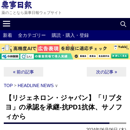
薬のことなら薬事日報ウェブサイト
新着
全カテゴリー
購読・購入・登録
« 前の記事
次の記事 »
TOP
>
HEADLINE NEWS
∨
【リジェネロン・ジャパン】「リブタ
ヨ」の承認を承継‐抗PD1抗体、サノフ
ィから
2024年06月06日 (木)