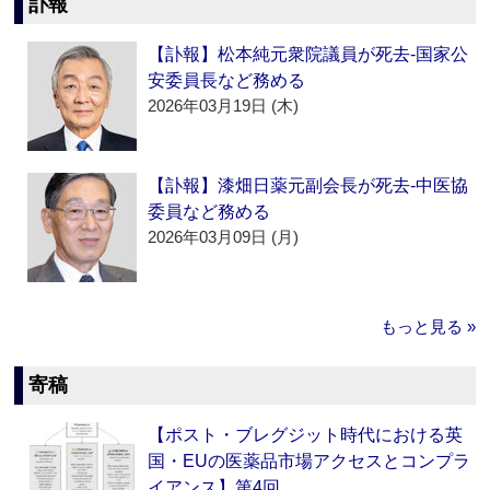
訃報
【訃報】松本純元衆院議員が死去‐国家公
安委員長など務める
2026年03月19日 (木)
【訃報】漆畑日薬元副会長が死去‐中医協
委員など務める
2026年03月09日 (月)
もっと見る »
寄稿
【ポスト・ブレグジット時代における英
国・EUの医薬品市場アクセスとコンプラ
イアンス】第4回…