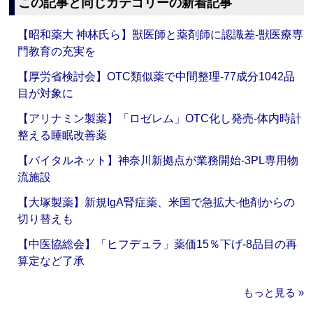
この記事と同じカテゴリーの新着記事
【昭和薬大 神林氏ら】獣医師と薬剤師に認識差‐獣医療専
門教育の充実を
【厚労省検討会】OTC類似薬で中間整理‐77成分1042品
目が対象に
【アリナミン製薬】「ロゼレム」OTC化し発売‐体内時計
整える睡眠改善薬
【バイタルネット】神奈川新拠点が業務開始‐3PL専用物
流施設
【大塚製薬】新規IgA腎症薬、米国で急拡大‐他剤からの
切り替えも
【中医協総会】「ヒフデュラ」薬価15％下げ‐8品目の再
算定など了承
もっと見る »