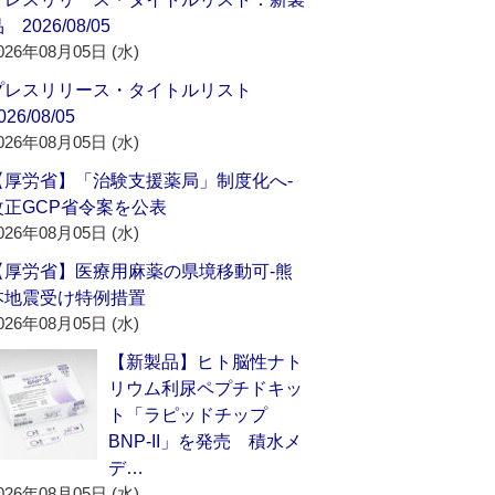
 2026/08/05
026年08月05日 (水)
プレスリリース・タイトルリスト
026/08/05
026年08月05日 (水)
【厚労省】「治験支援薬局」制度化へ‐
改正GCP省令案を公表
026年08月05日 (水)
【厚労省】医療用麻薬の県境移動可‐熊
本地震受け特例措置
026年08月05日 (水)
【新製品】ヒト脳性ナト
リウム利尿ペプチドキッ
ト「ラピッドチップ
BNP-II」を発売 積水メ
デ…
026年08月05日 (水)