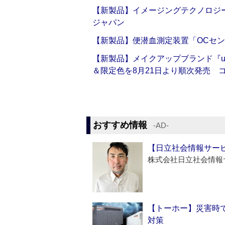
【新製品】イメージングテクノロジー「Sm
ジャパン
【新製品】便潜血測定装置「OCセン
【新製品】メイクアップブランド『up2
＆限定色を8月21日より順次発売 
おすすめ情報
‐AD‐
【日立社会情報サー
株式会社日立社会情報
【トーホー】災害時
対策