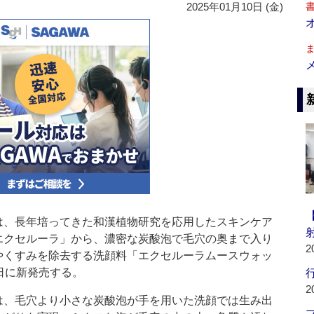
2025年01月10日 (金)
、長年培ってきた和漢植物研究を応用したスキンケア
エクセルーラ」から、濃密な炭酸泡で毛穴の奥まで入り
2
やくすみを除去する洗顔料「エクセルーラムースウォッ
日に新発売する。
行
2
、毛穴より小さな炭酸泡が手を用いた洗顔では生み出