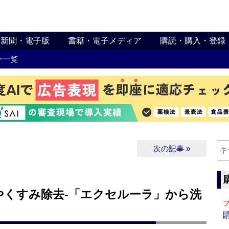
新聞・電子版
書籍・電子メディア
購読・購入・登録
ー一覧
次の記事 »
やくすみ除去‐「エクセルーラ」から洗