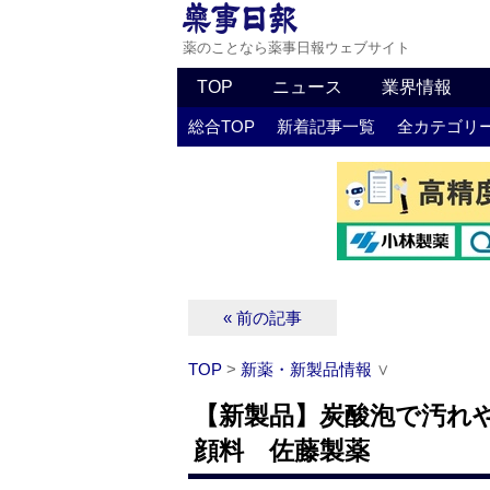
薬のことなら薬事日報ウェブサイト
TOP
ニュース
業界情報
総合TOP
新着記事一覧
全カテゴリ
« 前の記事
TOP
>
新薬・新製品情報
∨
【新製品】炭酸泡で汚れ
顔料 佐藤製薬