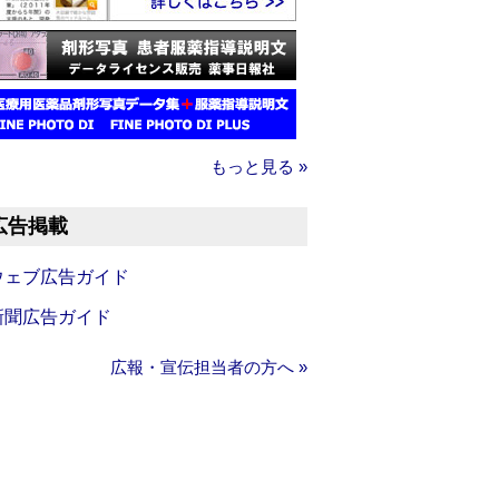
もっと見る »
広告掲載
ウェブ広告ガイド
新聞広告ガイド
広報・宣伝担当者の方へ »