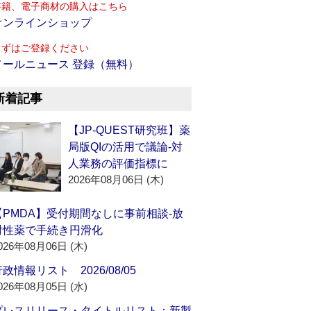
書籍、電子商材の購入はこちら
オンラインショップ
まずはご登録ください
メールニュース 登録（無料）
新着記事
【JP-QUEST研究班】薬
局版QIの活用で議論‐対
人業務の評価指標に
2026年08月06日 (木)
【PMDA】受付期間なしに事前相談‐放
射性薬で手続き円滑化
026年08月06日 (木)
政情報リスト 2026/08/05
026年08月05日 (水)
プレスリリース・タイトルリスト：新製