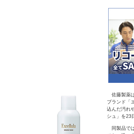
佐藤製薬は
ブランド「
込んだ汚れ
シュ」を23
同製品では