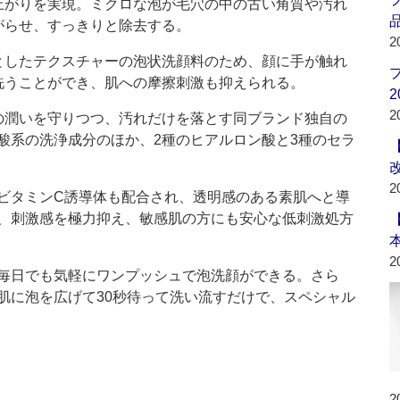
上がりを実現。ミクロな泡が毛穴の中の古い角質や汚れ
品
がらせ、すっきりと除去する。
2
したテクスチャーの泡状洗顔料のため、顔に手が触れ
洗うことができ、肌への摩擦刺激も抑えられる。
2
2
潤いを守りつつ、汚れだけを落とす同ブランド独自の
酸系の洗浄成分のほか、2種のヒアルロン酸と3種のセラ
2
ビタミンC誘導体も配合され、透明感のある素肌へと導
、刺激感を極力抑え、敏感肌の方にも安心な低刺激処方
2
毎日でも気軽にワンプッシュで泡洗顔ができる。さら
肌に泡を広げて30秒待って洗い流すだけで、スペシャル
2