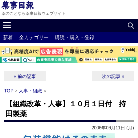
薬のことなら薬事日報ウェブサイト
新着
全カテゴリー
購読・購入・登録
« 前の記事
次の記事 »
TOP
>
人事・組織
∨
【組織改革・人事】１０月１日付 持
田製薬
2006年09月11日 (月)