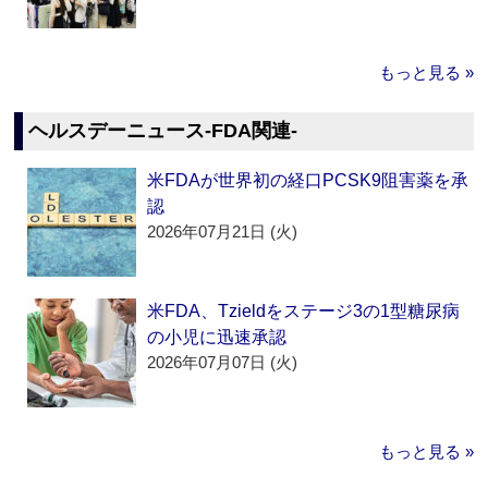
もっと見る »
ヘルスデーニュース‐FDA関連‐
米FDAが世界初の経口PCSK9阻害薬を承
認
2026年07月21日 (火)
米FDA、Tzieldをステージ3の1型糖尿病
の小児に迅速承認
2026年07月07日 (火)
もっと見る »