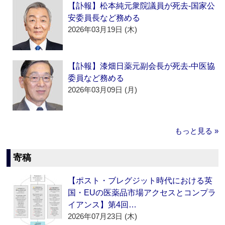
【訃報】松本純元衆院議員が死去‐国家公
安委員長など務める
2026年03月19日 (木)
【訃報】漆畑日薬元副会長が死去‐中医協
委員など務める
2026年03月09日 (月)
もっと見る »
寄稿
【ポスト・ブレグジット時代における英
国・EUの医薬品市場アクセスとコンプラ
イアンス】第4回…
2026年07月23日 (木)