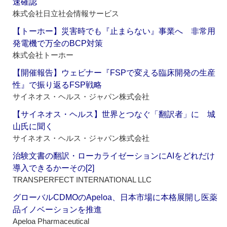
速確認
株式会社日立社会情報サービス
【トーホー】災害時でも『止まらない』事業へ 非常用
発電機で万全のBCP対策
株式会社トーホー
【開催報告】ウェビナー『FSPで変える臨床開発の生産
性』で振り返るFSP戦略
サイネオス・ヘルス・ジャパン株式会社
【サイネオス・ヘルス】世界とつなぐ「翻訳者」に 城
山氏に聞く
サイネオス・ヘルス・ジャパン株式会社
治験文書の翻訳・ローカライゼーションにAIをどれだけ
導入できるかーその[2]
TRANSPERFECT INTERNATIONAL LLC
グローバルCDMOのApeloa、日本市場に本格展開し医薬
品イノベーションを推進
Apeloa Pharmaceutical