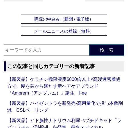
購読の申込み（新聞 / 電子版）
メールニュースの登録（無料）
検 索
この記事と同じカテゴリーの新着記事
【新製品】ケラチン極限濃度6800倍以上×高浸透密着処
方で、髪を芯から満たす新ヘアケアブランド
『Amprem（アンプレム）』誕生 I-ne
【新製品】ハイゼントラを新発売‐高用量化で投与本数削
減 CSLベーリング
【新製品】ヒト脳性ナトリウム利尿ペプチドキット「ラ
ピッドチップBNP-II」を発売 積水メディカル