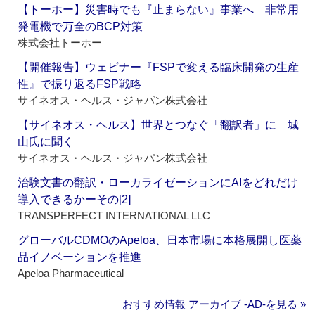
【トーホー】災害時でも『止まらない』事業へ 非常用
発電機で万全のBCP対策
株式会社トーホー
【開催報告】ウェビナー『FSPで変える臨床開発の生産
性』で振り返るFSP戦略
サイネオス・ヘルス・ジャパン株式会社
【サイネオス・ヘルス】世界とつなぐ「翻訳者」に 城
山氏に聞く
サイネオス・ヘルス・ジャパン株式会社
治験文書の翻訳・ローカライゼーションにAIをどれだけ
導入できるかーその[2]
TRANSPERFECT INTERNATIONAL LLC
グローバルCDMOのApeloa、日本市場に本格展開し医薬
品イノベーションを推進
Apeloa Pharmaceutical
おすすめ情報 アーカイブ ‐AD‐を見る »