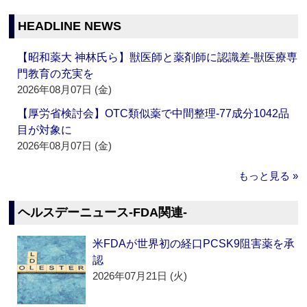
HEADLINE NEWS
【昭和薬大 神林氏ら】獣医師と薬剤師に認識差‐獣医療専
門教育の充実を
2026年08月07日 (金)
【厚労省検討会】OTC類似薬で中間整理‐77成分1042品
目が対象に
2026年08月07日 (金)
もっと見る »
ヘルスデーニュース‐FDA関連‐
米FDAが世界初の経口PCSK9阻害薬を承
認
2026年07月21日 (火)