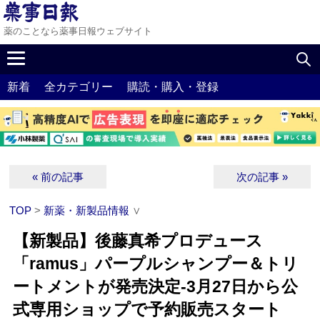
薬のことなら薬事日報ウェブサイト
新着
全カテゴリー
購読・購入・登録
« 前の記事
次の記事 »
TOP
>
新薬・新製品情報
∨
【新製品】後藤真希プロデュース
「ramus」パープルシャンプー＆トリ
ートメントが発売決定‐3月27日から公
式専用ショップで予約販売スタート