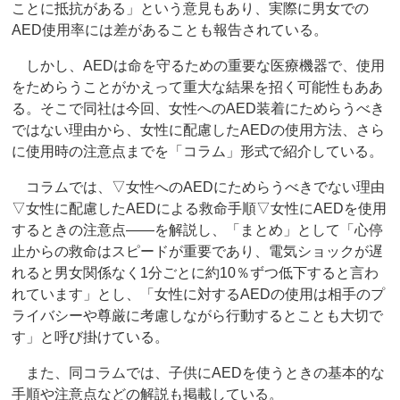
ことに抵抗がある」という意見もあり、実際に男女での
AED使用率には差があることも報告されている。
しかし、AEDは命を守るための重要な医療機器で、使用
をためらうことがかえって重大な結果を招く可能性もああ
る。そこで同社は今回、女性へのAED装着にためらうべき
ではない理由から、女性に配慮したAEDの使用方法、さら
に使用時の注意点までを「コラム」形式で紹介している。
コラムでは、▽女性へのAEDにためらうべきでない理由
▽女性に配慮したAEDによる救命手順▽女性にAEDを使用
するときの注意点――を解説し、「まとめ」として「心停
止からの救命はスピードが重要であり、電気ショックが遅
れると男女関係なく1分ごとに約10％ずつ低下すると言わ
れています」とし、「女性に対するAEDの使用は相手のプ
ライバシーや尊厳に考慮しながら行動するとことも大切で
す」と呼び掛けている。
また、同コラムでは、子供にAEDを使うときの基本的な
手順や注意点などの解説も掲載している。