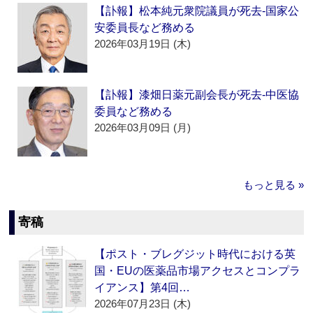
【訃報】松本純元衆院議員が死去‐国家公
安委員長など務める
2026年03月19日 (木)
【訃報】漆畑日薬元副会長が死去‐中医協
委員など務める
2026年03月09日 (月)
もっと見る »
寄稿
【ポスト・ブレグジット時代における英
国・EUの医薬品市場アクセスとコンプラ
イアンス】第4回…
2026年07月23日 (木)