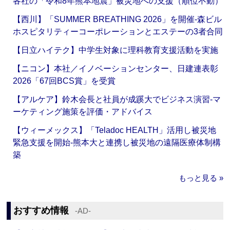
各社の「令和8年熊本地震」被災地への支援（順位不動）
【西川】「SUMMER BREATHING 2026」を開催‐森ビル
ホスピタリティーコーポレーションとエステーの3者合同
【日立ハイテク】中学生対象に理科教育支援活動を実施
【ニコン】本社／イノベーションセンター、日建連表彰
2026「67回BCS賞」を受賞
【アルケア】鈴木会長と社員が成蹊大でビジネス演習‐マ
ーケティング施策を評価・アドバイス
【ウィーメックス】「Teladoc HEALTH」活用し被災地
緊急支援を開始‐熊本大と連携し被災地の遠隔医療体制構
築
もっと見る »
おすすめ情報
‐AD‐