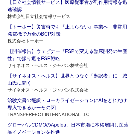
【日立社会情報サービス】医療従事者が副作用情報を迅
速確認
株式会社日立社会情報サービス
【トーホー】災害時でも『止まらない』事業へ 非常用
発電機で万全のBCP対策
株式会社トーホー
【開催報告】ウェビナー『FSPで変える臨床開発の生産
性』で振り返るFSP戦略
サイネオス・ヘルス・ジャパン株式会社
【サイネオス・ヘルス】世界とつなぐ「翻訳者」に 城
山氏に聞く
サイネオス・ヘルス・ジャパン株式会社
治験文書の翻訳・ローカライゼーションにAIをどれだけ
導入できるかーその[2]
TRANSPERFECT INTERNATIONAL LLC
グローバルCDMOのApeloa、日本市場に本格展開し医薬
品イノベーションを推進