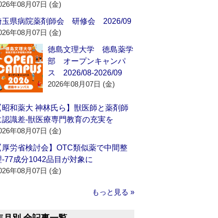
026年08月07日 (金)
埼玉県病院薬剤師会 研修会 2026/09
026年08月07日 (金)
徳島文理大学 徳島薬学
部 オープンキャンパ
ス 2026/08-2026/09
2026年08月07日 (金)
【昭和薬大 神林氏ら】獣医師と薬剤師
に認識差‐獣医療専門教育の充実を
026年08月07日 (金)
【厚労省検討会】OTC類似薬で中間整
理‐77成分1042品目が対象に
026年08月07日 (金)
もっと見る »