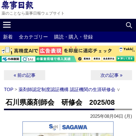
薬のことなら薬事日報ウェブサイト
新着
全カテゴリー
購読・購入・登録
« 前の記事
次の記事 »
TOP
>
薬剤師認定制度認証機構 認証機関の生涯研修会
∨
石川県薬剤師会 研修会 2025/08
2025年08月04日 (月)