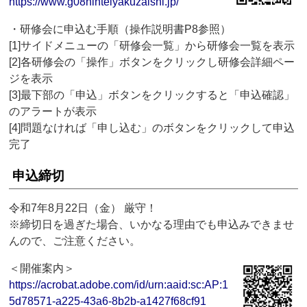
https://www.g08ninteiyakuzaishi.jp/
・研修会に申込む手順（操作説明書P8参照）
[1]サイドメニューの「研修会一覧」から研修会一覧を表示
[2]各研修会の「操作」ボタンをクリックし研修会詳細ペー
ジを表示
[3]最下部の「申込」ボタンをクリックすると「申込確認」
のアラートが表示
[4]問題なければ「申し込む」のボタンをクリックして申込
完了
申込締切
令和7年8月22日（金） 厳守！
※締切日を過ぎた場合、いかなる理由でも申込みできませ
んので、ご注意ください。
＜開催案内＞
https://acrobat.adobe.com/id/urn:aaid:sc:AP:1
5d78571-a225-43a6-8b2b-a1427f68cf91