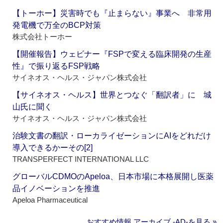
【トーホー】災害時でも『止まらない』事業へ 非常用
発電機で万全のBCP対策
株式会社トーホー
【開催報告】ウェビナー『FSPで変える臨床開発の生産
性』で振り返るFSP戦略
サイネオス・ヘルス・ジャパン株式会社
【サイネオス・ヘルス】世界とつなぐ「翻訳者」に 城
山氏に聞く
サイネオス・ヘルス・ジャパン株式会社
治験文書の翻訳・ローカライゼーションにAIをどれだけ
導入できるかーその[2]
TRANSPERFECT INTERNATIONAL LLC
グローバルCDMOのApeloa、日本市場に本格展開し医薬
品イノベーションを推進
Apeloa Pharmaceutical
おすすめ情報 アーカイブ ‐AD‐を見る »