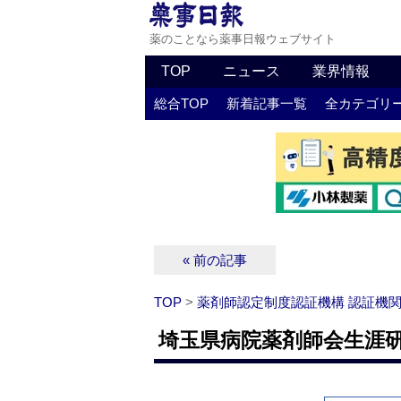
薬のことなら薬事日報ウェブサイト
TOP
ニュース
業界情報
総合TOP
新着記事一覧
全カテゴリ
« 前の記事
TOP
>
薬剤師認定制度認証機構 認証機
埼玉県病院薬剤師会生涯研修