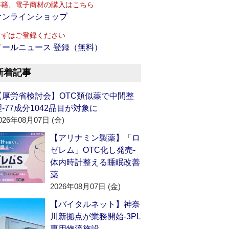
書籍、電子商材の購入はこちら
オンラインショップ
まずはご登録ください
メールニュース 登録（無料）
新着記事
【厚労省検討会】OTC類似薬で中間整
理‐77成分1042品目が対象に
026年08月07日 (金)
【アリナミン製薬】「ロ
ゼレム」OTC化し発売‐
体内時計整える睡眠改善
薬
2026年08月07日 (金)
【バイタルネット】神奈
川新拠点が業務開始‐3PL
専用物流施設