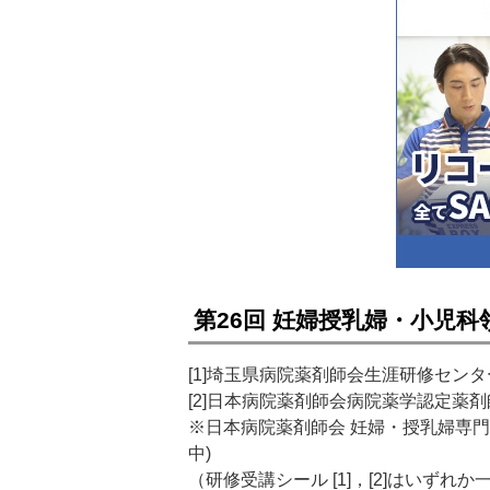
第26回 妊婦授乳婦・小児
[1]埼玉県病院薬剤師会生涯研修センター
[2]日本病院薬剤師会病院薬学認定薬剤師
※日本病院薬剤師会 妊婦・授乳婦専門薬
中)
（研修受講シール [1]，[2]はいずれ