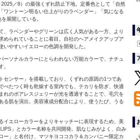
9～2025／8）の最強くずれ防止下地。定番色として「自然
「ワントーン明るい仕上がりのラベンダー」「気になる
色を展開している。
て、ラベンダーやグリーンは広く人気がある一方、より
求められていることに着目。自社のヘアメイクアップア
使いやすいイエローの色調を開発した。
パーソナルカラーにとらわれない万能カラーで、ナチュ
す。
センサー」を搭載しており、くずれの原因の1つであ
でべたつく時も乾燥する室内でも、テカリを防ぎ、快適
まれのポアレスジェリーが光を透過することで、毛穴を
ある肌を演出。美容液成分配合により、使うたび、うる
るイエローカラーをよりキャッチーに表現するため、美
ct LIPS」とカラー名称を共同開発。肌なじみがよく、白み
ロー」と名付け、マツキヨココカラ＆カンパニー限定カ