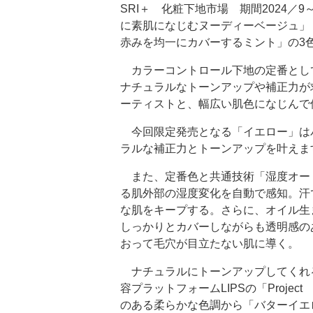
SRI＋ 化粧下地市場 期間2024／
に素肌になじむヌーディーベージュ」
赤みを均一にカバーするミント」の3
カラーコントロール下地の定番とし
ナチュラルなトーンアップや補正力が
ーティストと、幅広い肌色になじんで
今回限定発売となる「イエロー」は
ラルな補正力とトーンアップを叶えま
また、定番色と共通技術「湿度オート
る肌外部の湿度変化を自動で感知。汗
な肌をキープする。さらに、オイル生
しっかりとカバーしながらも透明感の
おって毛穴が目立たない肌に導く。
ナチュラルにトーンアップしてくれ
容プラットフォームLIPSの「Proje
のある柔らかな色調から「バターイエ