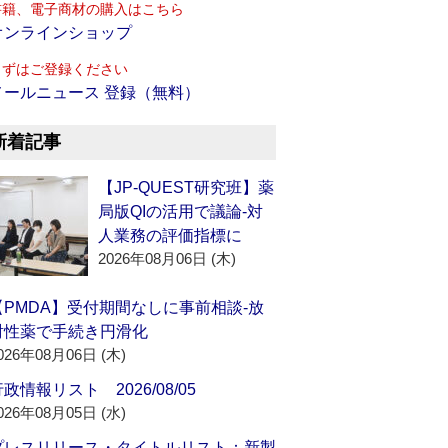
書籍、電子商材の購入はこちら
オンラインショップ
まずはご登録ください
メールニュース 登録（無料）
新着記事
【JP-QUEST研究班】薬
局版QIの活用で議論‐対
人業務の評価指標に
2026年08月06日 (木)
【PMDA】受付期間なしに事前相談‐放
射性薬で手続き円滑化
026年08月06日 (木)
政情報リスト 2026/08/05
026年08月05日 (水)
プレスリリース・タイトルリスト：新製