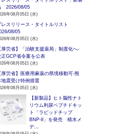
 2026/08/05
026年08月05日 (水)
プレスリリース・タイトルリスト
026/08/05
026年08月05日 (水)
【厚労省】「治験支援薬局」制度化へ‐
改正GCP省令案を公表
026年08月05日 (水)
【厚労省】医療用麻薬の県境移動可‐熊
本地震受け特例措置
026年08月05日 (水)
【新製品】ヒト脳性ナト
リウム利尿ペプチドキッ
ト「ラピッドチップ
BNP-II」を発売 積水メ
デ…
026年08月05日 (水)