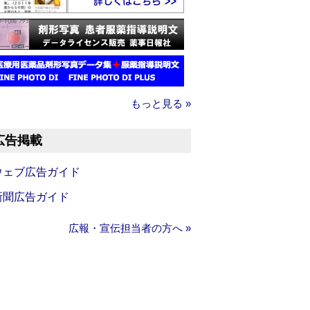
もっと見る »
広告掲載
ウェブ広告ガイド
新聞広告ガイド
広報・宣伝担当者の方へ »