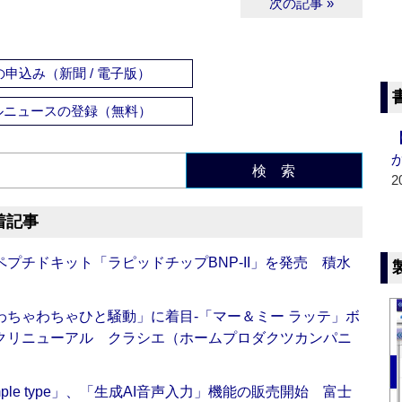
次の記事 »
申込み（新聞 / 電子版）
ルニュースの登録（無料）
検 索
2
着記事
プチドキット「ラピッドチップBNP-II」を発売 積水
ちゃわちゃひと騒動」に着目‐「マー＆ミー ラッテ」ボ
クリニューアル クラシエ（ホームプロダクツカンパニ
 Simple type」、「生成AI音声入力」機能の販売開始 富士