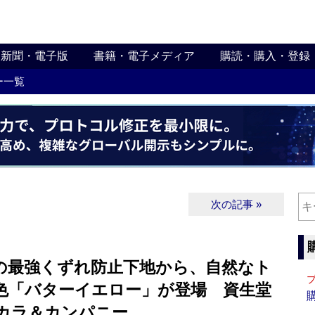
新聞・電子版
書籍・電子メディア
購読・購入・登録
ー一覧
次の記事 »
の最強くずれ防止下地から、自然なト
色「バターイエロー」が登場 資生堂
カラ＆カンパニー