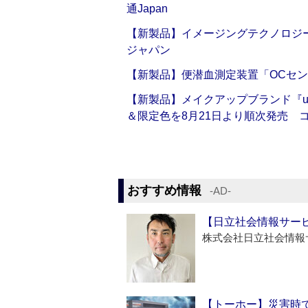
通Japan
【新製品】イメージングテクノロジー「Sm
ジャパン
【新製品】便潜血測定装置「OCセン
【新製品】メイクアップブランド『up2
＆限定色を8月21日より順次発売 
おすすめ情報
‐AD‐
【日立社会情報サー
株式会社日立社会情報
【トーホー】災害時