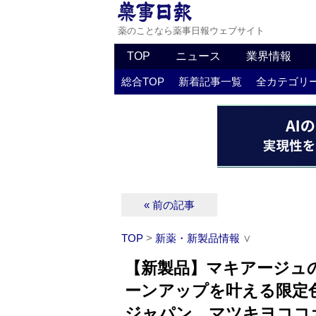
薬のことなら薬事日報ウェブサイト
TOP
ニュース
業界情報
総合TOP
新着記事一覧
全カテゴリ
« 前の記事
TOP
>
新薬・新製品情報
∨
【新製品】マキアージュ
ーンアップを叶える限定
ジャパン、マツキヨココ