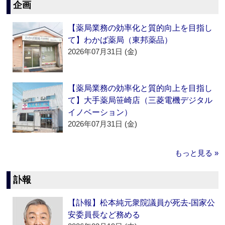
企画
【薬局業務の効率化と質的向上を目指し
て】わかば薬局（東邦薬品）
2026年07月31日 (金)
【薬局業務の効率化と質的向上を目指し
て】大手薬局笹崎店（三菱電機デジタル
イノベーション）
2026年07月31日 (金)
もっと見る »
訃報
【訃報】松本純元衆院議員が死去‐国家公
安委員長など務める