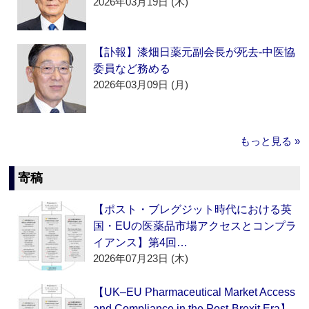
2026年03月19日 (木)
【訃報】漆畑日薬元副会長が死去‐中医協
委員など務める
2026年03月09日 (月)
もっと見る »
寄稿
【ポスト・ブレグジット時代における英
国・EUの医薬品市場アクセスとコンプラ
イアンス】第4回…
2026年07月23日 (木)
【UK–EU Pharmaceutical Market Access
and Compliance in the Post-Brexit Era】