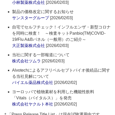
小林製薬株式会社
[2026/02/03]
製品の価格改定に関するお知らせ
サンスターグループ
[2026/02/03]
自宅でセルフチェック！インフルエンザ・新型コロナ
を同時に検査！ ～検査キットPanbio(TM)COVID-
19/Flu A&Bパネル（一般用）のご紹介～
大正製薬株式会社
[2026/02/03]
当社に関する一部報道について
株式会社ツムラ
[2026/02/03]
Alvotechによるアフリベルセプトバイオ後続品に関す
る当社見解について
バイエル薬品株式会社
[2026/02/02]
ヨーロッパで植物素材を利用した機能性飲料
「Vitals（バイタルス）」を発売
株式会社ヤクルト本社
[2026/02/02]
＊「Press Release Title List」は現在試験運用中です。