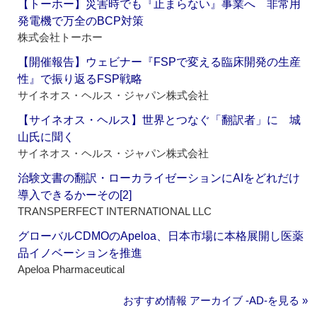
【トーホー】災害時でも『止まらない』事業へ 非常用
発電機で万全のBCP対策
株式会社トーホー
【開催報告】ウェビナー『FSPで変える臨床開発の生産
性』で振り返るFSP戦略
サイネオス・ヘルス・ジャパン株式会社
【サイネオス・ヘルス】世界とつなぐ「翻訳者」に 城
山氏に聞く
サイネオス・ヘルス・ジャパン株式会社
治験文書の翻訳・ローカライゼーションにAIをどれだけ
導入できるかーその[2]
TRANSPERFECT INTERNATIONAL LLC
グローバルCDMOのApeloa、日本市場に本格展開し医薬
品イノベーションを推進
Apeloa Pharmaceutical
おすすめ情報 アーカイブ ‐AD‐を見る »