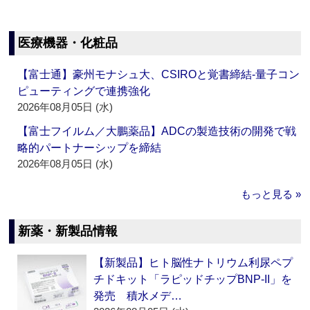
医療機器・化粧品
【富士通】豪州モナシュ大、CSIROと覚書締結‐量子コン
ピューティングで連携強化
2026年08月05日 (水)
【富士フイルム／大鵬薬品】ADCの製造技術の開発で戦
略的パートナーシップを締結
2026年08月05日 (水)
もっと見る »
新薬・新製品情報
【新製品】ヒト脳性ナトリウム利尿ペプ
チドキット「ラピッドチップBNP-II」を
発売 積水メデ…