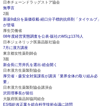
日本チェーンドラッグストア協会
無季言
2面
新薬9成分を薬価収載‐経口分子標的抗癌剤「タイケルブ」
が登場
厚生労働省
08年度経営実態調査を公表‐販社のMSは1376人
日本ジェネリック医薬品販社協会
7月に漢方講座
東京都女性薬剤師会
3面
新会長に芳井氏を選出‐総会開く
日本漢方生薬製剤協会
厚労省・森安全対策課長が講演「業界全体の取り組み必
要」
日本漢方生薬製剤協会講演会
沢田理事長が留任
大阪府医薬品卸協同組合
ES指針改正案を総合科学技術会議に諮問