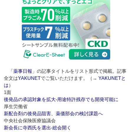
「
薬事日報
」の記事タイトルをリスト形式で掲載。記事
全文は
YAKUNET
でご覧いただけます。（→
YAKUNETと
は
）
1面
後発品の承認対象を拡大‐用途特許残存でも開発可能に
厚生労働省
新配合剤の後発品阻害、薬価部会の検討課題へ
中央社会保険医療協議会
新会長に寺西氏を選出‐総会開く