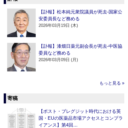
【訃報】松本純元衆院議員が死去‐国家公
安委員長など務める
2026年03月19日 (木)
【訃報】漆畑日薬元副会長が死去‐中医協
委員など務める
2026年03月09日 (月)
もっと見る »
寄稿
【ポスト・ブレグジット時代における英
国・EUの医薬品市場アクセスとコンプラ
イアンス】第4回…