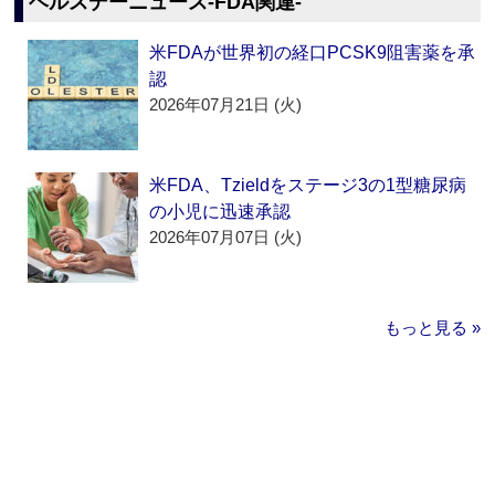
ヘルスデーニュース‐FDA関連‐
米FDAが世界初の経口PCSK9阻害薬を承
認
2026年07月21日 (火)
米FDA、Tzieldをステージ3の1型糖尿病
の小児に迅速承認
2026年07月07日 (火)
もっと見る »