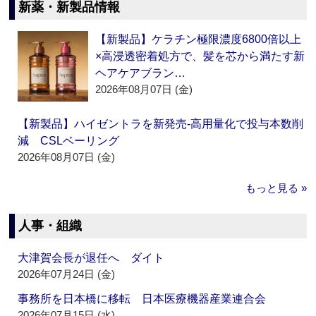
新薬・新製品情報
【新製品】ケラチン極限濃度6800倍以上
×高浸透密着処方で、髪を芯から満たす新
ヘアケアブラン…
2026年08月07日 (金)
【新製品】ハイゼントラを新発売‐高用量化で投与本数削
減 CSLベーリング
2026年08月07日 (金)
もっと見る »
人事・組織
大津賀会長が退任へ ダイト
2026年07月24日 (金)
事務所を日本橋に移転 日本医療機器産業連合会
2026年07月15日 (水)