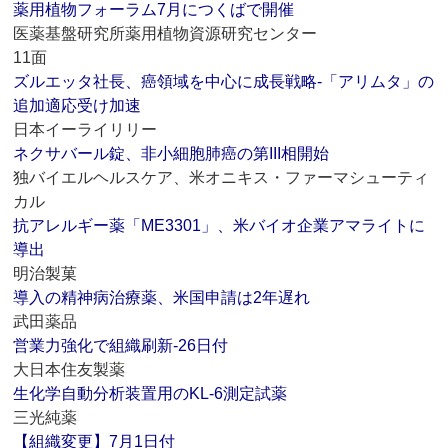
薬用植物フォーラム7月につくばで開催
医薬基盤研究所薬用植物資源研究センター
11面
ズルエッタ社長、癌領域を中心に成長戦略‐「アリムタ」の
追加適応受け加速
日本イーライリリー
ネクサバール錠、非小細胞肺癌の第III相開始
独バイエルヘルスケア、米オニキス・ファーマシューティ
カル
抗アレルギー薬「ME3301」、米バイオ企業アマライトに
導出
明治製菓
導入の精神病治療薬、米国申請は2年遅れ
武田薬品
営業力強化で組織刷新‐26日付
大日本住友製薬
生化学自動分析装置用のKL‐6測定試薬
三光純薬
【組織変更】7月1日付