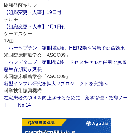
協和発酵キリン
【組織変更・人事】19日付
テルモ
【組織変更・人事】7月1日付
ケーエスケー
12面
「ハーセプチン」第III相試験、HER2陽性胃癌で延命効果
米国臨床腫瘍学会「ASCO09」
「バンデタニブ」第III相試験、ドセタキセルと併用で無増
悪生存期間が延長
米国臨床腫瘍学会「ASCO09」
新型インフル研究を拡大‐2プロジェクトを実施へ
科学技術振興機構
在宅患者のQOLを向上させるために－薬学管理・指導ノー
ト－ No.14