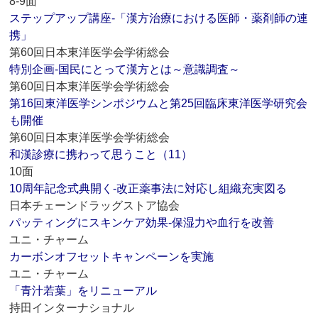
8-9面
ステップアップ講座‐「漢方治療における医師・薬剤師の連
携」
第60回日本東洋医学会学術総会
特別企画‐国民にとって漢方とは～意識調査～
第60回日本東洋医学会学術総会
第16回東洋医学シンポジウムと第25回臨床東洋医学研究会
も開催
第60回日本東洋医学会学術総会
和漢診療に携わって思うこと（11）
10面
10周年記念式典開く‐改正薬事法に対応し組織充実図る
日本チェーンドラッグストア協会
パッティングにスキンケア効果‐保湿力や血行を改善
ユニ・チャーム
カーボンオフセットキャンペーンを実施
ユニ・チャーム
「青汁若葉」をリニューアル
持田インターナショナル