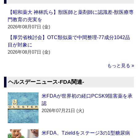
【昭和薬大 神林氏ら】獣医師と薬剤師に認識差‐獣医療専
門教育の充実を
2026年08月07日 (金)
【厚労省検討会】OTC類似薬で中間整理‐77成分1042品
目が対象に
2026年08月07日 (金)
もっと見る »
ヘルスデーニュース‐FDA関連‐
米FDAが世界初の経口PCSK9阻害薬を承
認
2026年07月21日 (火)
米FDA、Tzieldをステージ3の1型糖尿病