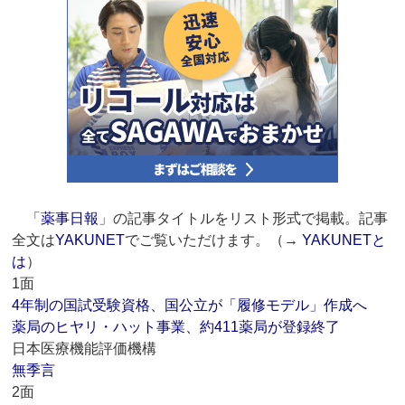
「
薬事日報
」の記事タイトルをリスト形式で掲載。記事
全文は
YAKUNET
でご覧いただけます。（→
YAKUNETと
は
）
1面
4年制の国試受験資格、国公立が「履修モデル」作成へ
薬局のヒヤリ・ハット事業、約411薬局が登録終了
日本医療機能評価機構
無季言
2面