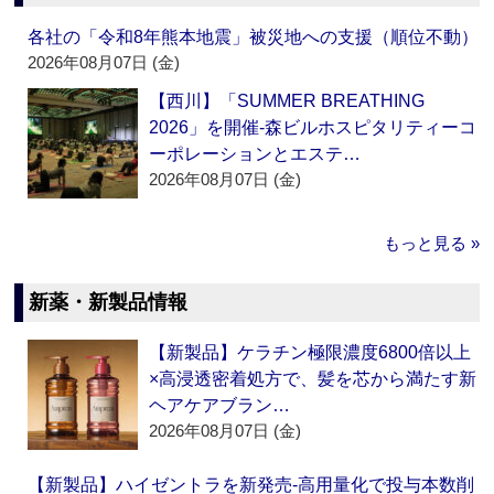
各社の「令和8年熊本地震」被災地への支援（順位不動）
2026年08月07日 (金)
【西川】「SUMMER BREATHING
2026」を開催‐森ビルホスピタリティーコ
ーポレーションとエステ…
2026年08月07日 (金)
もっと見る »
新薬・新製品情報
【新製品】ケラチン極限濃度6800倍以上
×高浸透密着処方で、髪を芯から満たす新
ヘアケアブラン…
2026年08月07日 (金)
【新製品】ハイゼントラを新発売‐高用量化で投与本数削