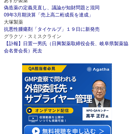
あすか製薬
偽造薬の定義見直し、議論が知財問題と混同
09年3月期決算「売上高二桁成長を達成」
大塚製薬
抗悪性腫瘍剤「タイケルブ」１９日に新発売
グラクソ・スミスクライン
【訃報】日置一男氏（日興製薬取締役会長、岐阜県製薬協
会名誉会長）死去