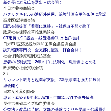
新会長に岩元氏を選出－総会開く
全日本薬種商協会
パクリタキセルの適応外使用、治験計画変更等条件に承認
高度医療評価会議
国民会議提言「着実に進捗」－社保改革懇が終了
政府社会保障改革推進懇談会
QT延長でDG設置－残留溶媒GLは改訂検討
日米EU医薬品規制調和国際会議横浜会議
調剤報酬専門役、全支部に配置－打合会開く
社会保険診療報酬支払基金
患者の権利規定、2年メドに法制化－報告書まとめる
政府安心社会実現会議
3面
リカレント教育と起業家支援、2新規事業を強力に展開－
総会開く
日本女性薬剤師会
患者・感染者6年連続増加－年間1557件で過去最高
厚生労働省エイズ動向委員会
公益法人改革に苦慮、支部の基盤づくりを要請－代議員会