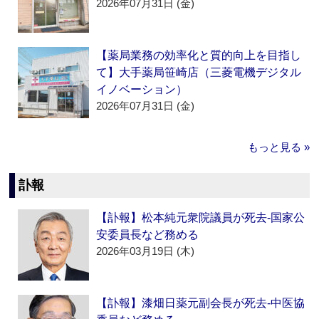
2026年07月31日 (金)
【薬局業務の効率化と質的向上を目指し
て】大手薬局笹崎店（三菱電機デジタル
イノベーション）
2026年07月31日 (金)
もっと見る »
訃報
【訃報】松本純元衆院議員が死去‐国家公
安委員長など務める
2026年03月19日 (木)
【訃報】漆畑日薬元副会長が死去‐中医協