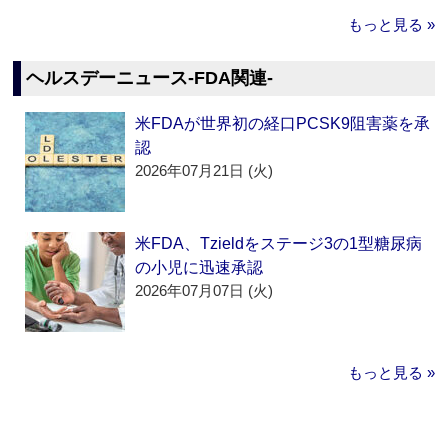
もっと見る »
ヘルスデーニュース‐FDA関連‐
米FDAが世界初の経口PCSK9阻害薬を承
認
2026年07月21日 (火)
米FDA、Tzieldをステージ3の1型糖尿病
の小児に迅速承認
2026年07月07日 (火)
もっと見る »