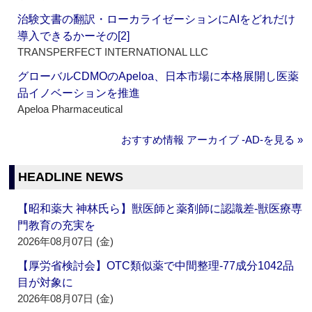
治験文書の翻訳・ローカライゼーションにAIをどれだけ
導入できるかーその[2]
TRANSPERFECT INTERNATIONAL LLC
グローバルCDMOのApeloa、日本市場に本格展開し医薬
品イノベーションを推進
Apeloa Pharmaceutical
おすすめ情報 アーカイブ ‐AD‐を見る »
HEADLINE NEWS
【昭和薬大 神林氏ら】獣医師と薬剤師に認識差‐獣医療専
門教育の充実を
2026年08月07日 (金)
【厚労省検討会】OTC類似薬で中間整理‐77成分1042品
目が対象に
2026年08月07日 (金)