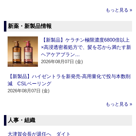
もっと見る »
新薬・新製品情報
【新製品】ケラチン極限濃度6800倍以上
×高浸透密着処方で、髪を芯から満たす新
ヘアケアブラン…
2026年08月07日 (金)
【新製品】ハイゼントラを新発売‐高用量化で投与本数削
減 CSLベーリング
2026年08月07日 (金)
もっと見る »
人事・組織
大津賀会長が退任へ ダイト