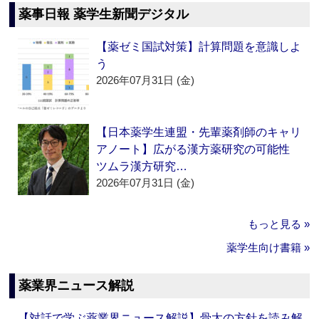
薬事日報 薬学生新聞デジタル
【薬ゼミ国試対策】計算問題を意識しよ
う
2026年07月31日 (金)
【日本薬学生連盟・先輩薬剤師のキャリ
アノート】広がる漢方薬研究の可能性
ツムラ漢方研究…
2026年07月31日 (金)
もっと見る »
薬学生向け書籍 »
薬業界ニュース解説
【対話で学ぶ薬業界ニュース解説】骨太の方針を読み解