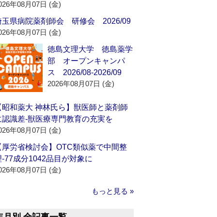
026年08月07日 (金)
埼玉県病院薬剤師会 研修会 2026/09
026年08月07日 (金)
徳島文理大学 徳島薬学
部 オープンキャンパ
ス 2026/08-2026/09
2026年08月07日 (金)
【昭和薬大 神林氏ら】獣医師と薬剤師
に認識差‐獣医療専門教育の充実を
026年08月07日 (金)
【厚労省検討会】OTC類似薬で中間整
理‐77成分1042品目が対象に
026年08月07日 (金)
もっと見る »