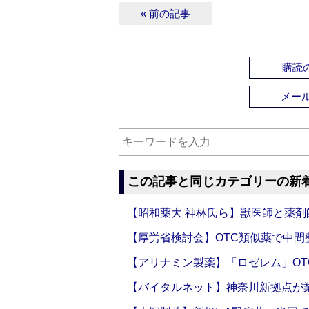
« 前の記事
購読の
メー
この記事と同じカテゴリーの新
【昭和薬大 神林氏ら】獣医師と薬剤
【厚労省検討会】OTC類似薬で中間整
【アリナミン製薬】「ロゼレム」OT
【バイタルネット】神奈川新拠点が業