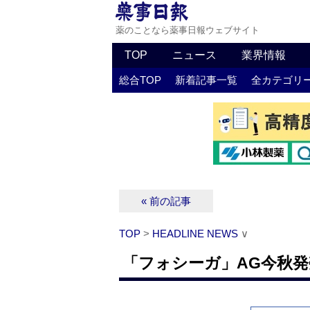
薬のことなら薬事日報ウェブサイト
TOP
ニュース
業界情報
総合TOP
新着記事一覧
全カテゴリ
« 前の記事
TOP
>
HEADLINE NEWS
∨
「フォシーガ」AG今秋発