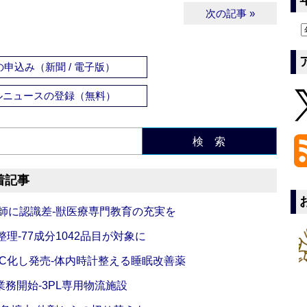
次の記事 »
申込み（新聞 / 電子版）
ルニュースの登録（無料）
検 索
着記事
師に認識差‐獣医療専門教育の充実を
理‐77成分1042品目が対象に
C化し発売‐体内時計整える睡眠改善薬
務開始‐3PL専用物流施設