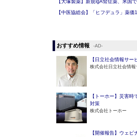
【大塚製薬】新規IgA腎症薬、米国
【中医協総会】「ヒフデュラ」薬価1
おすすめ情報
‐AD‐
【日立社会情報サー
株式会社日立社会情報
【トーホー】災害時
対策
株式会社トーホー
【開催報告】ウェビナ