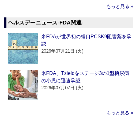
もっと見る »
ヘルスデーニュース‐FDA関連‐
米FDAが世界初の経口PCSK9阻害薬を承
認
2026年07月21日 (火)
米FDA、Tzieldをステージ3の1型糖尿病
の小児に迅速承認
2026年07月07日 (火)
もっと見る »