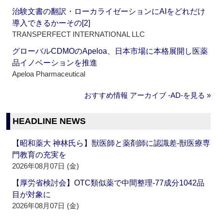
治験文書の翻訳・ローカライゼーションにAIをどれだけ
導入できるかーその[2]
TRANSPERFECT INTERNATIONAL LLC
グローバルCDMOのApeloa、日本市場に本格展開し医薬
品イノベーションを推進
Apeloa Pharmaceutical
おすすめ情報 アーカイブ ‐AD‐を見る »
HEADLINE NEWS
【昭和薬大 神林氏ら】獣医師と薬剤師に認識差‐獣医療専
門教育の充実を
2026年08月07日 (金)
【厚労省検討会】OTC類似薬で中間整理‐77成分1042品
目が対象に
2026年08月07日 (金)