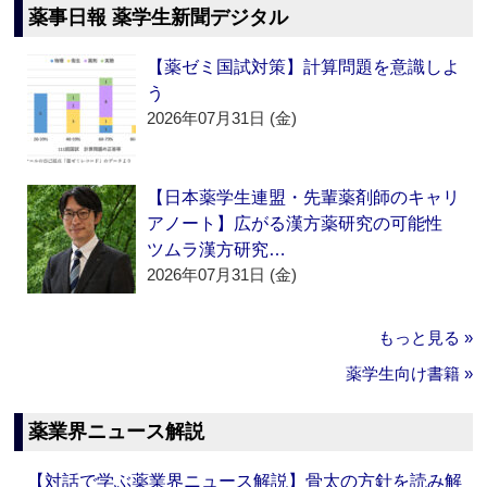
薬事日報 薬学生新聞デジタル
【薬ゼミ国試対策】計算問題を意識しよ
う
2026年07月31日 (金)
【日本薬学生連盟・先輩薬剤師のキャリ
アノート】広がる漢方薬研究の可能性
ツムラ漢方研究…
2026年07月31日 (金)
もっと見る »
薬学生向け書籍 »
薬業界ニュース解説
【対話で学ぶ薬業界ニュース解説】骨太の方針を読み解