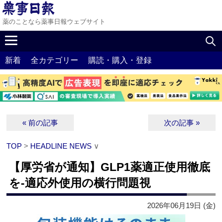
薬のことなら薬事日報ウェブサイト
新着
全カテゴリー
購読・購入・登録
« 前の記事
次の記事 »
TOP
>
HEADLINE NEWS
∨
【厚労省が通知】GLP1薬適正使用徹底
を‐適応外使用の横行問題視
2026年06月19日 (金)