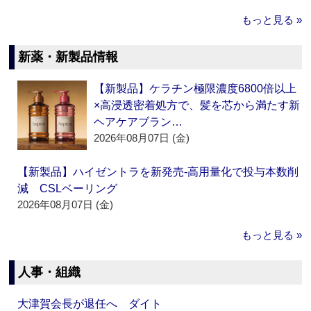
もっと見る »
新薬・新製品情報
【新製品】ケラチン極限濃度6800倍以上
×高浸透密着処方で、髪を芯から満たす新
ヘアケアブラン…
2026年08月07日 (金)
【新製品】ハイゼントラを新発売‐高用量化で投与本数削
減 CSLベーリング
2026年08月07日 (金)
もっと見る »
人事・組織
大津賀会長が退任へ ダイト