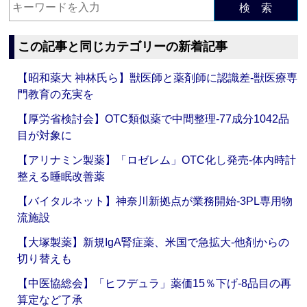
検 索
この記事と同じカテゴリーの新着記事
【昭和薬大 神林氏ら】獣医師と薬剤師に認識差‐獣医療専
門教育の充実を
【厚労省検討会】OTC類似薬で中間整理‐77成分1042品
目が対象に
【アリナミン製薬】「ロゼレム」OTC化し発売‐体内時計
整える睡眠改善薬
【バイタルネット】神奈川新拠点が業務開始‐3PL専用物
流施設
【大塚製薬】新規IgA腎症薬、米国で急拡大‐他剤からの
切り替えも
【中医協総会】「ヒフデュラ」薬価15％下げ‐8品目の再
算定など了承