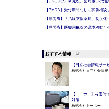
【JP-QUEST研究班】薬局版QIの
【PMDA】受付期間なしに事前相談
【厚労省】「治験支援薬局」制度化へ
【厚労省】医療用麻薬の県境移動可
おすすめ情報
‐AD‐
【日立社会情報サー
株式会社日立社会情報
【トーホー】災害時
対策
株式会社トーホー