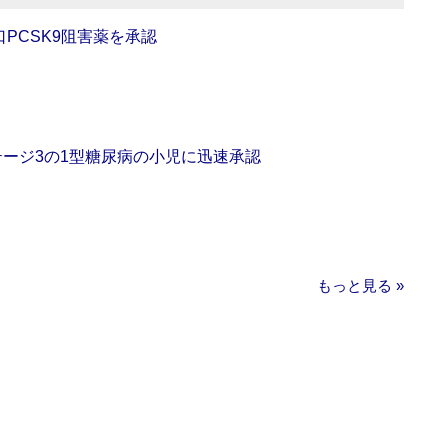
口PCSK9阻害薬を承認
をステージ3の1型糖尿病の小児に迅速承認
もっと見る »