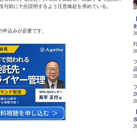
投与前に十分説明するよう注意喚起を求めている。
の申込みが必要です。
2
行
2
品
2
2
2
2