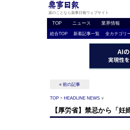
薬のことなら薬事日報ウェブサイト
TOP
ニュース
業界情報
総合TOP
新着記事一覧
全カテゴリ
« 前の記事
TOP
>
HEADLINE NEWS
∨
【厚労省】禁忌から「妊