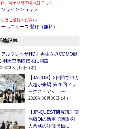
書籍、電子商材の購入はこちら
オンラインショップ
まずはご登録ください
メールニュース 登録（無料）
新着記事
【アルフレッサHD】再生医療CDMO拠
点‐羽田空港隣接地に開設
026年08月06日 (木)
【JACDS】3日間で11万
人超が来場‐第26回ドラ
ッグストアショー
2026年08月06日 (木)
【JP-QUEST研究班】薬
局版QIの活用で議論‐対
人業務の評価指標に