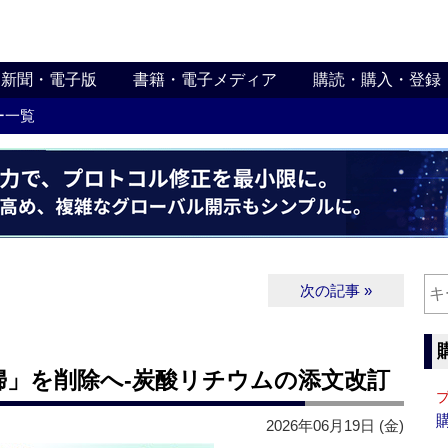
新聞・電子版
書籍・電子メディア
購読・購入・登録
ー一覧
次の記事 »
婦」を削除へ‐炭酸リチウムの添文改訂
2026年06月19日 (金)