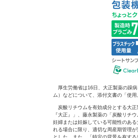
厚生労働省は16日、大正製薬の躁病
ム）などについて、添付文書の「使用
炭酸リチウムを有効成分とする大正
『大正』」、藤永製薬の「炭酸リチウ
妊婦または妊娠している可能性のある
れる場合に限り、適切な周産期管理が
とした。また、「特定の背景を有する