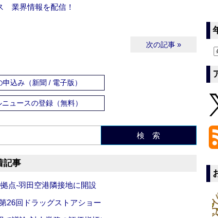
ス 業界情報を配信！
次の記事 »
申込み（新聞 / 電子版）
ルニュースの登録（無料）
検 索
着記事
O拠点‐羽田空港隣接地に開設
‐第26回ドラッグストアショー