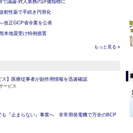
活用で議論‐対人業務の評価指標に
‐放射性薬で手続き円滑化
‐改正GCP省令案を公表
‐熊本地震受け特例措置
もっと見る »
ビス】医療従事者が副作用情報を迅速確認
サービス
でも『止まらない』事業へ 非常用発電機で万全のBCP