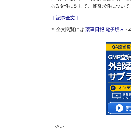
ある女性に対して、催奇形性について
［ 記事全文 ］
＊ 全文閲覧には
薬事日報 電子版 »
へ
‐AD‐