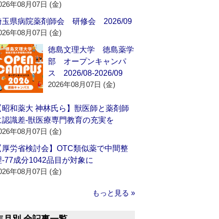
026年08月07日 (金)
埼玉県病院薬剤師会 研修会 2026/09
026年08月07日 (金)
徳島文理大学 徳島薬学
部 オープンキャンパ
ス 2026/08-2026/09
2026年08月07日 (金)
【昭和薬大 神林氏ら】獣医師と薬剤師
に認識差‐獣医療専門教育の充実を
026年08月07日 (金)
【厚労省検討会】OTC類似薬で中間整
理‐77成分1042品目が対象に
026年08月07日 (金)
もっと見る »