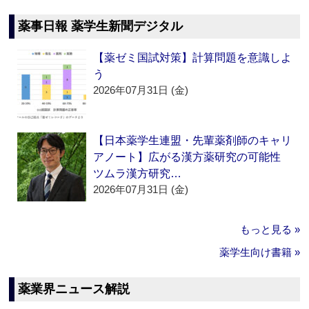
薬事日報 薬学生新聞デジタル
【薬ゼミ国試対策】計算問題を意識しよ
う
2026年07月31日 (金)
【日本薬学生連盟・先輩薬剤師のキャリ
アノート】広がる漢方薬研究の可能性
ツムラ漢方研究…
2026年07月31日 (金)
もっと見る »
薬学生向け書籍 »
薬業界ニュース解説