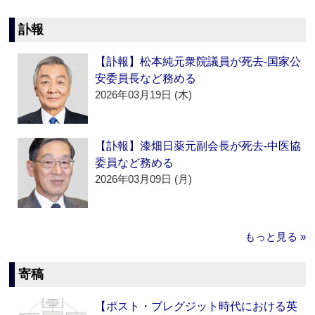
訃報
【訃報】松本純元衆院議員が死去‐国家公
安委員長など務める
2026年03月19日 (木)
【訃報】漆畑日薬元副会長が死去‐中医協
委員など務める
2026年03月09日 (月)
もっと見る »
寄稿
【ポスト・ブレグジット時代における英