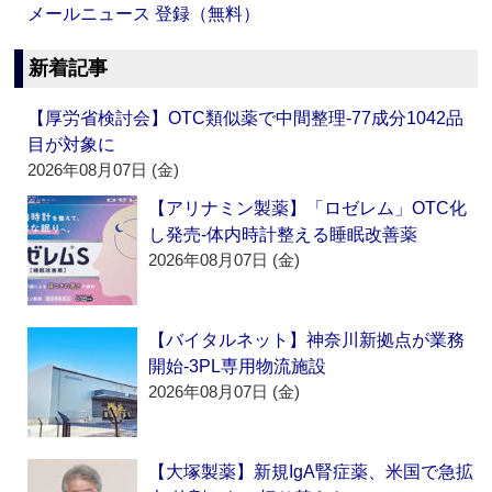
メールニュース 登録（無料）
新着記事
【厚労省検討会】OTC類似薬で中間整理‐77成分1042品
目が対象に
2026年08月07日 (金)
【アリナミン製薬】「ロゼレム」OTC化
し発売‐体内時計整える睡眠改善薬
2026年08月07日 (金)
【バイタルネット】神奈川新拠点が業務
開始‐3PL専用物流施設
2026年08月07日 (金)
【大塚製薬】新規IgA腎症薬、米国で急拡