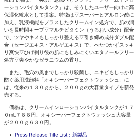
ーションバイタルタンク』は、そうしたユーザー向けに高
保湿化粧水として提案。特徴は▽スーパーヒアルロン酸に
加え、乳液機能をプラスしたクリームイン処方で、肌の潤
いを長時間キープ▽マルチビタミン（うるおい成分）配合
で、ツヤやキメもしっかり整える▽引き締め成分ダブル配
合（セージエキス・アルゲエキス）で、べたつかずスッキ
リ爽快▽ひげ剃り後の肌にもしみにくいエタノールフリー
処方▽爽やかなゼラニウムの香り。
また、毛穴の奥までしっかり殺菌し、ニキビもしっかり
防ぐ薬用洗顔料「オキシーパーフェクトウォッシュ」に
は、従来の１３０ｇから、２００ｇの大容量タイプを新発
売する。
価格は、クリームインローションバイタルタンクが１７
０mL７８８円、オキシーパーフェクトウォッシュ大容量
が２００ｇ６３０円。
Press Release Title List：新製品