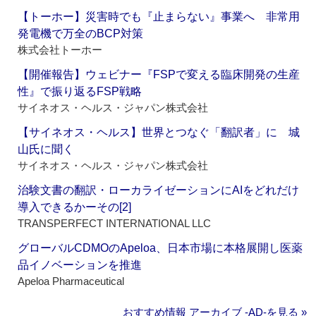
【トーホー】災害時でも『止まらない』事業へ 非常用
発電機で万全のBCP対策
株式会社トーホー
【開催報告】ウェビナー『FSPで変える臨床開発の生産
性』で振り返るFSP戦略
サイネオス・ヘルス・ジャパン株式会社
【サイネオス・ヘルス】世界とつなぐ「翻訳者」に 城
山氏に聞く
サイネオス・ヘルス・ジャパン株式会社
治験文書の翻訳・ローカライゼーションにAIをどれだけ
導入できるかーその[2]
TRANSPERFECT INTERNATIONAL LLC
グローバルCDMOのApeloa、日本市場に本格展開し医薬
品イノベーションを推進
Apeloa Pharmaceutical
おすすめ情報 アーカイブ ‐AD‐を見る »