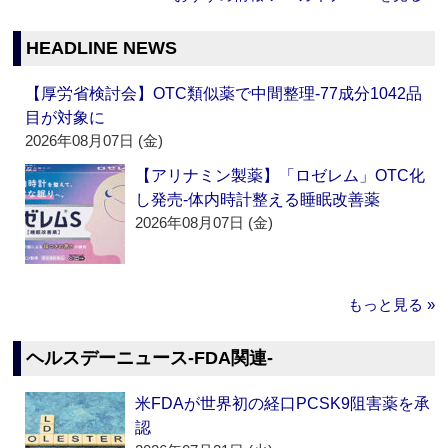
HEADLINE NEWS
【厚労省検討会】OTC類似薬で中間整理‐77成分1042品
目が対象に
2026年08月07日 (金)
【アリナミン製薬】「ロゼレム」OTC化
し発売‐体内時計整える睡眠改善薬
2026年08月07日 (金)
もっと見る »
ヘルスデーニュース‐FDA関連‐
米FDAが世界初の経口PCSK9阻害薬を承
認