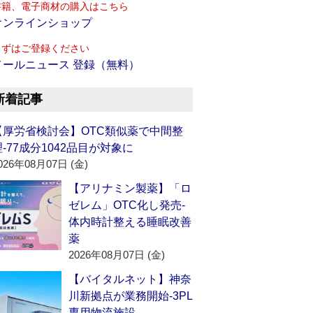
書籍、電子商材の購入はこちら
オンラインショップ
まずはご登録ください
メールニュース 登録（無料）
新着記事
【厚労省検討会】OTC類似薬で中間整
理‐77成分1042品目が対象に
026年08月07日 (金)
【アリナミン製薬】「ロ
ゼレム」OTC化し発売‐
体内時計整える睡眠改善
薬
2026年08月07日 (金)
【バイタルネット】神奈
川新拠点が業務開始‐3PL
専用物流施設