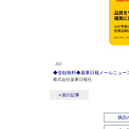
‐AD‐
◆登録無料◆薬事日報メールニュー
株式会社薬事日報社
« 前の記事
購読の