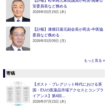
【訃報】松本純元衆院議員が死去‐国家公
安委員長など務める
2026年03月19日 (木)
【訃報】漆畑日薬元副会長が死去‐中医協
委員など務める
2026年03月09日 (月)
もっと見る »
寄稿
【ポスト・ブレグジット時代における英
国・EUの医薬品市場アクセスとコンプラ
イアンス】第4回…
2026年07月23日 (木)