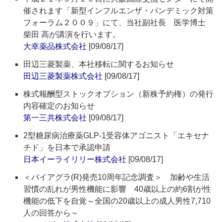
催されます「新型インフルエンザ・パンデミック対策
フォーラム２００９」にて、当社副社長 医学博士
柴田 高が講演を行います。
大幸薬品株式会社
[09/08/17]
田辺三菱製薬、本社移転に関するお知らせ
田辺三菱製薬株式会社
[09/08/17]
株式報酬型ストックオプション（新株予約権）の発行
内容確定のお知らせ
第一三共株式会社
[09/08/17]
2型糖尿病治療薬GLP-1受容体アゴニスト「エキセナ
チド」を日本で承認申請
日本イーライリリー株式会社
[09/08/17]
＜バイアグラ(R)発売10周年記念調査＞ 加齢や生活
習慣の乱れが男性機能に影響 40歳以上の約6割が性
機能の低下を自覚～全国の20歳以上の成人男性7,710
人の回答から～