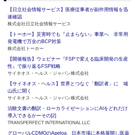
【日立社会情報サービス】医療従事者が副作用情報を迅
速確認
株式会社日立社会情報サービス
【トーホー】災害時でも『止まらない』事業へ 非常用
発電機で万全のBCP対策
株式会社トーホー
【開催報告】ウェビナー『FSPで変える臨床開発の生産
性』で振り返るFSP戦略
サイネオス・ヘルス・ジャパン株式会社
【サイネオス・ヘルス】世界とつなぐ「翻訳者」に 城
山氏に聞く
サイネオス・ヘルス・ジャパン株式会社
治験文書の翻訳・ローカライゼーションにAIをどれだけ
導入できるかーその[2]
TRANSPERFECT INTERNATIONAL LLC
グローバルCDMOのApeloa、日本市場に本格展開し医薬