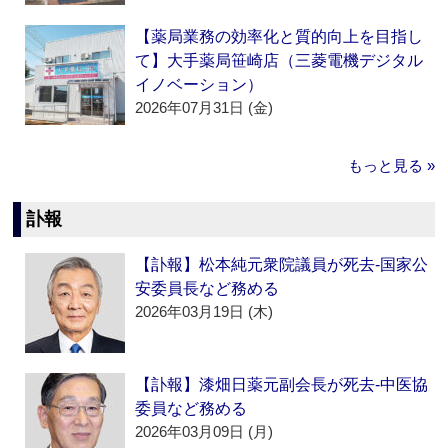
【薬局業務の効率化と質的向上を目指し
て】大手薬局笹崎店（三菱電機デジタル
イノベーション）
2026年07月31日 (金)
もっと見る »
訃報
【訃報】松本純元衆院議員が死去‐国家公
安委員長など務める
2026年03月19日 (木)
【訃報】漆畑日薬元副会長が死去‐中医協
委員など務める
2026年03月09日 (月)