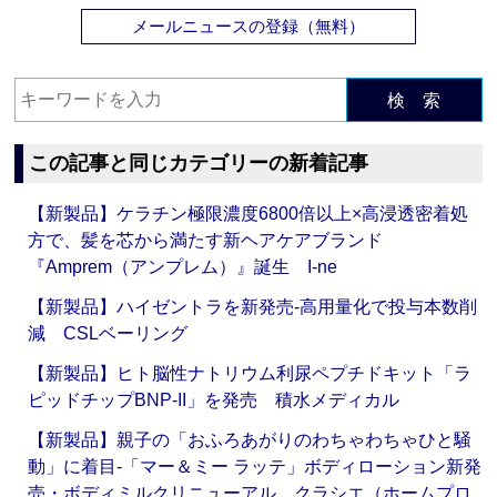
メールニュースの登録（無料）
検 索
この記事と同じカテゴリーの新着記事
【新製品】ケラチン極限濃度6800倍以上×高浸透密着処
方で、髪を芯から満たす新ヘアケアブランド
『Amprem（アンプレム）』誕生 I-ne
【新製品】ハイゼントラを新発売‐高用量化で投与本数削
減 CSLベーリング
【新製品】ヒト脳性ナトリウム利尿ペプチドキット「ラ
ピッドチップBNP-II」を発売 積水メディカル
【新製品】親子の「おふろあがりのわちゃわちゃひと騒
動」に着目‐「マー＆ミー ラッテ」ボディローション新発
売・ボディミルクリニューアル クラシエ（ホームプロ