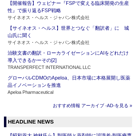
【開催報告】ウェビナー『FSPで変える臨床開発の生産
性』で振り返るFSP戦略
サイネオス・ヘルス・ジャパン株式会社
【サイネオス・ヘルス】世界とつなぐ「翻訳者」に 城
山氏に聞く
サイネオス・ヘルス・ジャパン株式会社
治験文書の翻訳・ローカライゼーションにAIをどれだけ
導入できるかーその[2]
TRANSPERFECT INTERNATIONAL LLC
グローバルCDMOのApeloa、日本市場に本格展開し医薬
品イノベーションを推進
Apeloa Pharmaceutical
おすすめ情報 アーカイブ ‐AD‐を見る »
HEADLINE NEWS
【昭和薬大 神林氏ら】獣医師と薬剤師に認識差‐獣医療専