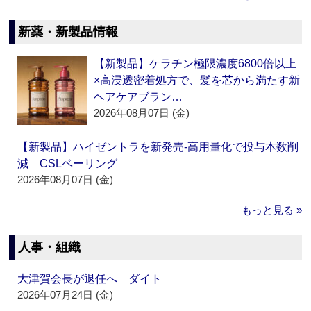
新薬・新製品情報
【新製品】ケラチン極限濃度6800倍以上
×高浸透密着処方で、髪を芯から満たす新
ヘアケアブラン…
2026年08月07日 (金)
【新製品】ハイゼントラを新発売‐高用量化で投与本数削
減 CSLベーリング
2026年08月07日 (金)
もっと見る »
人事・組織
大津賀会長が退任へ ダイト
2026年07月24日 (金)