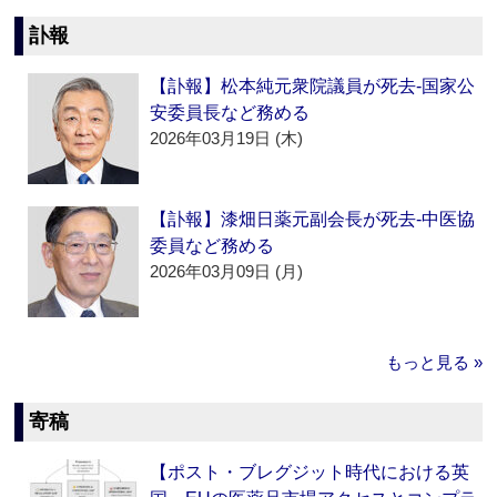
訃報
【訃報】松本純元衆院議員が死去‐国家公
安委員長など務める
2026年03月19日 (木)
【訃報】漆畑日薬元副会長が死去‐中医協
委員など務める
2026年03月09日 (月)
もっと見る »
寄稿
【ポスト・ブレグジット時代における英