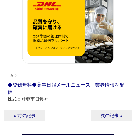
‐AD‐
◆登録無料◆薬事日報メールニュース 業界情報を配
信！
株式会社薬事日報社
« 前の記事
次の記事 »