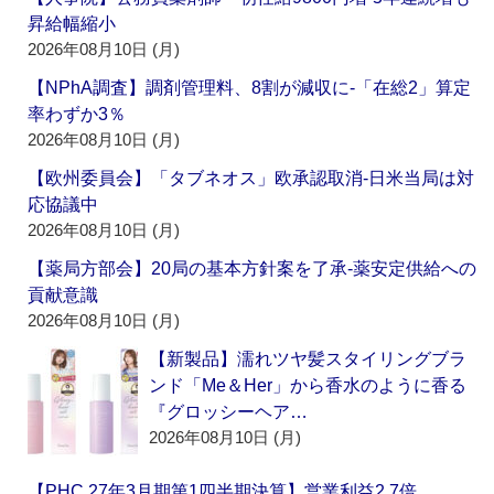
昇給幅縮小
2026年08月10日 (月)
【NPhA調査】調剤管理料、8割が減収に‐「在総2」算定
率わずか3％
2026年08月10日 (月)
【欧州委員会】「タブネオス」欧承認取消‐日米当局は対
応協議中
2026年08月10日 (月)
【薬局方部会】20局の基本方針案を了承‐薬安定供給への
貢献意識
2026年08月10日 (月)
【新製品】濡れツヤ髪スタイリングブラ
ンド「Me＆Her」から香水のように香る
『グロッシーヘア…
2026年08月10日 (月)
【PHC 27年3月期第1四半期決算】営業利益2.7倍