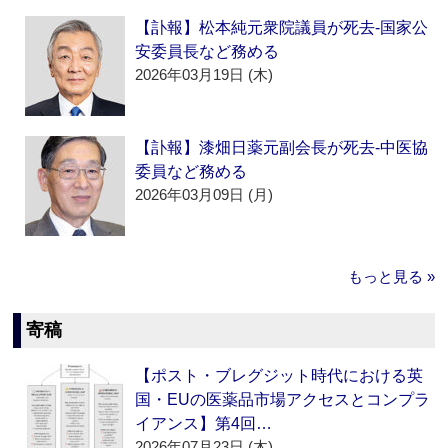
【訃報】松本純元衆院議員が死去‐国家公
安委員長など務める
2026年03月19日 (木)
【訃報】漆畑日薬元副会長が死去‐中医協
委員など務める
2026年03月09日 (月)
もっと見る »
寄稿
【ポスト・ブレグジット時代における英
国・EUの医薬品市場アクセスとコンプラ
イアンス】第4回…
2026年07月23日 (木)